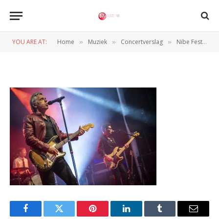
Nibe_Festival_2025-
Martin_Damgaard (2 of 10)
YOU ARE AT:
Home
Muziek
Concertverslag
Nibe Festival 2024: Dag 3 – Een ode aan de Deense muziek zelf
»
»
»
BY
NORMAN VAN DEN WILDENBERG
5 JULI 2025
Facebook
Twitter
Pinterest
LinkedIn
Tumblr
Email