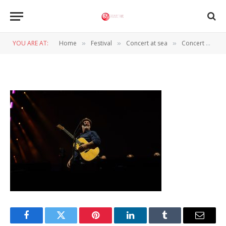
ConcertAtSea_280625_mayshasfo
7386_
YOU ARE AT:
Home
Festival
Concert at sea
Concert At Sea Festival: Laatste Dag Vol Muzikale Hoogtepunten
»
»
»
BY
NORMAN VAN DEN WILDENBERG
30 JUNI 2025
Facebook
Twitter
Pinterest
LinkedIn
Tumblr
Email