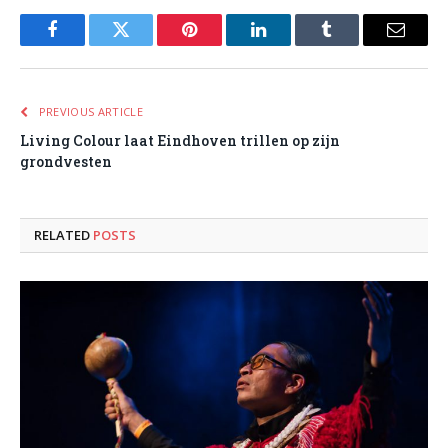
Facebook
Twitter
Pinterest
LinkedIn
Tumblr
Email
PREVIOUS ARTICLE
Living Colour laat Eindhoven trillen op zijn
grondvesten
RELATED
POSTS