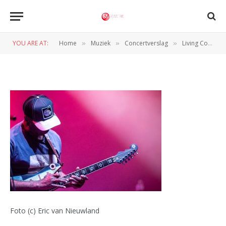
LivingColour_Eric_van_Nieuwla
YOU ARE AT:
Home
Muziek
Concertverslag
Living Colour laat Eindhoven trillen op zijn grondvesten
»
»
»
BY
NORMAN VAN DEN WILDENBERG
1 JUNI 2025
Foto (c) Eric van Nieuwland