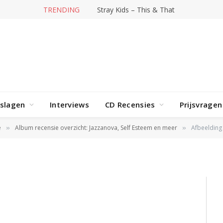
TRENDING
Stray Kids – This & That
rslagen
Interviews
CD Recensies
Prijsvragen
e
Album recensie overzicht: Jazzanova, Self Esteem en meer
Afbeelding
»
»