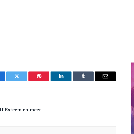
cebook
Twitter
Pinterest
LinkedIn
Tumblr
Email
lf Esteem en meer