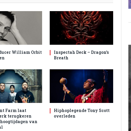
ducer William Orbit
Inspectah Deck – Dragon’s
en
Breath
nt Farm laat
Hiphoplegende Tony Scott
rk terugkeren
overleden
 hoogtijdagen van
al