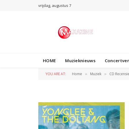
vrijdag, augustus 7
HOME
Muzieknieuws
Concertve
Afbeelding 2
YOU ARE AT:
Home
Muziek
CD Recensi
»
»
BY
JAN VRANKEN
26 APRIL 2025