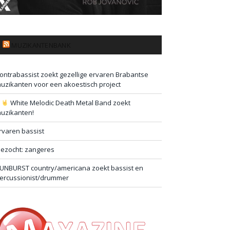
MUZIKANTENBANK
ontrabassist zoekt gezellige ervaren Brabantse
uzikanten voor een akoestisch project
#
White Melodic Death Metal Band zoekt
uzikanten!
rvaren bassist
ezocht: zangeres
UNBURST country/americana zoekt bassist en
ercussionist/drummer