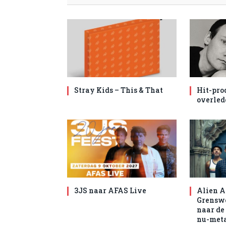
Stray Kids – This & That
Hit-pro
overled
3JS naar AFAS Live
Alien A
Grenswe
naar de
nu-met