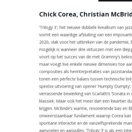
Chick Corea, Christian McBride
‘Trilogy 3′, het nieuwe dubbele livealbum van ja
vormt een waardige afsluiting van een imposante
2020, vlak voor het uitbreken van de pandemie, 
mogelijk is wanneer drie virtuozen met een di
voort op het succes van de met Grammy’s bekroon
maar voegt live enkele nieuwe dimensies toe aa
composities als herinterpretaties van jazzstan
tonen een perfecte balans tussen technische bri
speelse uitvoering van opener ‘Humpty Dumpty’, w
verrassende bewerking van Scarlatti’s ‘Sonata in
klassiek. Maar ook het meer dan een kwartier d
krijgen. McBride’s warme, resonerende bas en B
onweerstaanbaar fundament waarop Corea kan ex
spontane interactie en de vanzelfsprekende man
aanvoelen en aanvullen. ‘Trilogy 3’ is als een int