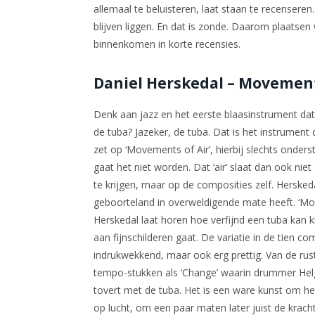
allemaal te beluisteren, laat staan te recenseren
blijven liggen. En dat is zonde. Daarom plaatse
binnenkomen in korte recensies.
Daniel Herskedal – Movement
Denk aan jazz en het eerste blaasinstrument dat
de tuba? Jazeker, de tuba. Dat is het instrumen
zet op ‘Movements of Air’, hierbij slechts onders
gaat het niet worden. Dat ‘air’ slaat dan ook nie
te krijgen, maar op de composities zelf. Herskedal 
geboorteland in overweldigende mate heeft. ‘Mov
Herskedal laat horen hoe verfijnd een tuba kan k
aan fijnschilderen gaat. De variatie in de tien co
indrukwekkend, maar ook erg prettig. Van de rus
tempo-stukken als ‘Change’ waarin drummer Helge
tovert met de tuba. Het is een ware kunst om het 
op lucht, om een paar maten later juist de kracht