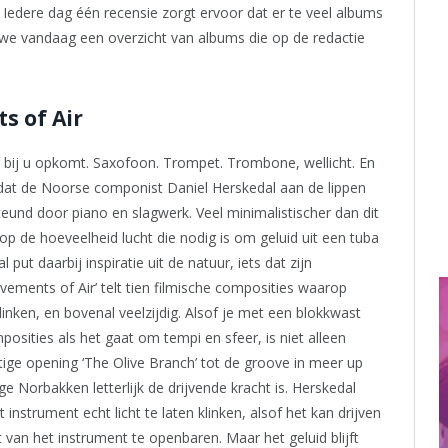
. Iedere dag één recensie zorgt ervoor dat er te veel albums
n we vandaag een overzicht van albums die op de redactie
s of Air
 bij u opkomt. Saxofoon. Trompet. Trombone, wellicht. En
t dat de Noorse componist Daniel Herskedal aan de lippen
teund door piano en slagwerk. Veel minimalistischer dan dit
t op de hoeveelheid lucht die nodig is om geluid uit een tuba
put daarbij inspiratie uit de natuur, iets dat zijn
ements of Air’ telt tien filmische composities waarop
linken, en bovenal veelzijdig. Alsof je met een blokkwast
mposities als het gaat om tempi en sfeer, is niet alleen
tige opening ‘The Olive Branch’ tot de groove in meer up
 Norbakken letterlijk de drijvende kracht is. Herskedal
instrument echt licht te laten klinken, alsof het kan drijven
 van het instrument te openbaren. Maar het geluid blijft