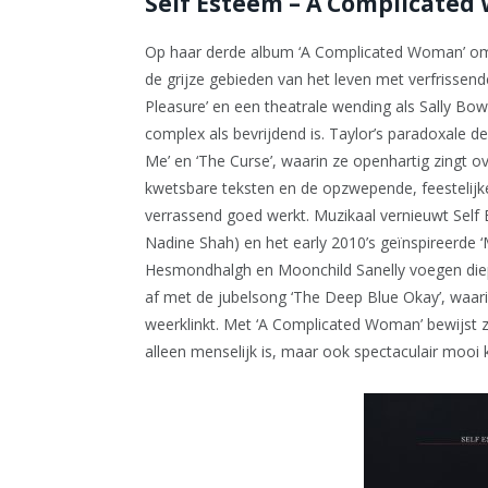
Self Esteem – A Complicate
Op haar derde album ‘A Complicated Woman’ oma
de grijze gebieden van het leven met verfrissende
Pleasure’ en een theatrale wending als Sally Bow
complex als bevrijdend is. Taylor’s paradoxale d
Me’ en ‘The Curse’, waarin ze openhartig zingt o
kwetsbare teksten en de opzwepende, feestelijke
verrassend goed werkt. Muzikaal vernieuwt Self 
Nadine Shah) en het early 2010’s geïnspireerde ‘
Hesmondhalgh en Moonchild Sanelly voegen diepg
af met de jubelsong ‘The Deep Blue Okay’, waarin 
weerklinkt. Met ‘A Complicated Woman’ bewijst z
alleen menselijk is, maar ook spectaculair mooi k