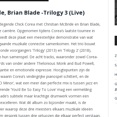
, Brian Blade -Trilogy 3 (Live)
zzlegende Chick Corea met Christian McBride en Brian Blade,
 carrière. Opgenomen tijdens Corea’s laatste tournee in
biedt deze plaat een meesterlijke demonstratie van wat
epgaande muzikale connectie samenkomen. Het trio bouwt
de voorgangers ‘Trilogy’ (2013) en ‘Trilogy 2’ (2018),
Z
n hun samenspel. De acht tracks, waaronder zowel Corea-
dards van onder andere Thelonious Monk and Bud Powell,
S
ljantie en emotionele expressie. Hoogtepunten zijn de
H
aarin Corea’s vindingrijke pianospel schittert, en de
 D Minor’, wat een meer dan perfecte mix is tussen jazz en
G
g
urende ‘You’d Be So Easy To Love’ mag een vermelding
lade’s subtiele maar krachtige drumwerk vormen een
G
celleren. Wat dit album zo bijzonder maakt, is de
ier waarop deze drie meesters elkaars muzikale ideeën
iem gesprek tussen drie virtuozen die elkaar perfect verstaan.