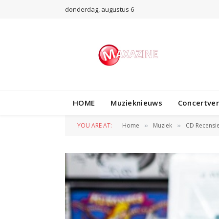
donderdag, augustus 6
HOME
Muzieknieuws
Concertve
YOU ARE AT:
Home
Muziek
CD Recensi
»
»