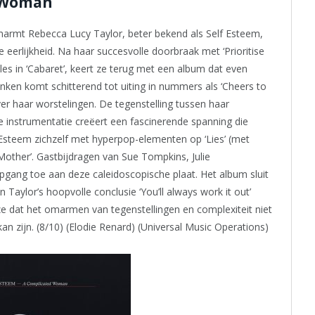
d Woman
rmt Rebecca Lucy Taylor, beter bekend als Self Esteem,
 eerlijkheid. Na haar succesvolle doorbraak met ‘Prioritise
les in ‘Cabaret’, keert ze terug met een album dat even
enken komt schitterend tot uiting in nummers als ‘Cheers to
ver haar worstelingen. De tegenstelling tussen haar
 instrumentatie creëert een fascinerende spanning die
Esteem zichzelf met hyperpop-elementen op ‘Lies’ (met
Mother’. Gastbijdragen van Sue Tompkins, Julie
ang toe aan deze caleidoscopische plaat. Het album sluit
Taylor’s hoopvolle conclusie ‘You’ll always work it out’
e dat het omarmen van tegenstellingen en complexiteit niet
an zijn. (8/10) (Elodie Renard) (Universal Music Operations)