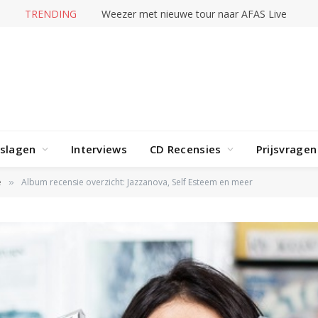
TRENDING
Karol G – No me arrepiento de sentir tanto
rslagen
Interviews
CD Recensies
Prijsvragen
e
Album recensie overzicht: Jazzanova, Self Esteem en meer
»