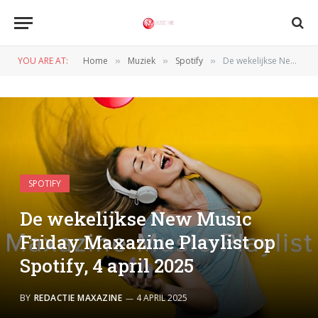
YOU ARE AT:
Home
Muziek
Spotify
De wekelijkse New Music Friday Maxazine Playlist op Spotify, 4 april 2025
»
»
»
SPOTIFY
De wekelijkse New Music
Friday Maxazine Playlist op
Spotify, 4 april 2025
BY
REDACTIE MAXAZINE
4 APRIL 2025