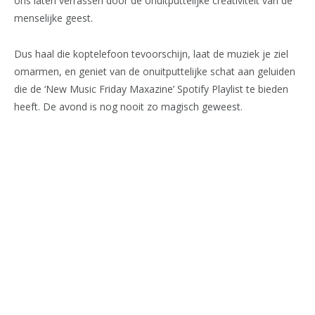
ons laten verrassen door de onuitputtelijke creativiteit van de
menselijke geest.
Dus haal die koptelefoon tevoorschijn, laat de muziek je ziel
omarmen, en geniet van de onuitputtelijke schat aan geluiden
die de ‘New Music Friday Maxazine’ Spotify Playlist te bieden
heeft. De avond is nog nooit zo magisch geweest.