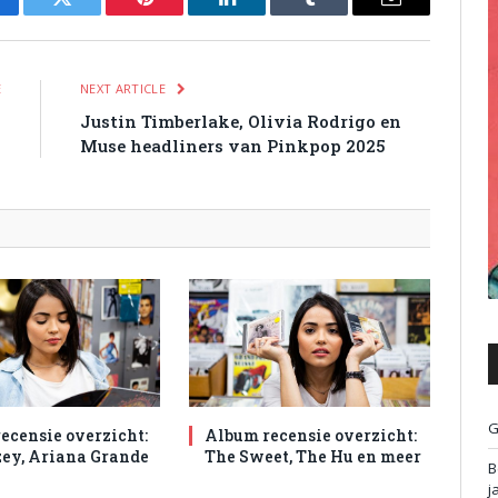
cebook
Twitter
Pinterest
LinkedIn
Tumblr
Email
E
NEXT ARTICLE
n
Justin Timberlake, Olivia Rodrigo en
Muse headliners van Pinkpop 2025
G
ecensie overzicht:
Album recensie overzicht:
ey, Ariana Grande
The Sweet, The Hu en meer
B
j