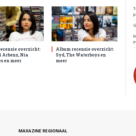
T
p
G
M
I
ecensie overzicht:
Album recensie overzicht:
 Arbenz, Nia
Syd, The Waterboys en
s en meer
meer
MAXAZINE REGIONAAL