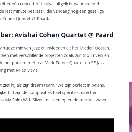
wordt er één concert of festival uitgelicht waar vreemd
de last minute beslisser, die vandaag nog een gezellige
ai Cohen Quartet @ Paard.
ber: Avishai Cohen Quartet @ Paard
irtuoze mix van jazz en invloeden uit het Midden ­Oosten.
ij zien met verschillende projecten zoals zijn trio Triveni en
eelde het podium met o.a. Mark Turner Quartet en SF Jazz
jking met Miles Davis.
t hij als zijn dream team. ‘’We zijn perfect in balans.
kertijd zijn de composities heel specifiek, direct en
oss My Palm With Silver’ met hen op en de reacties waren