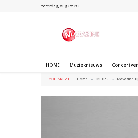
zaterdag, augustus 8
HOME
Muzieknieuws
Concertve
YOU ARE AT:
Home
Muziek
Maxazine Ti
»
»