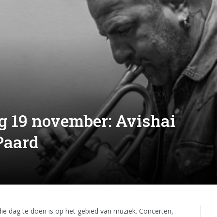
g 19 november: Avishai
Paard
 die dag te doen is op het gebied van muziek. Concerten,