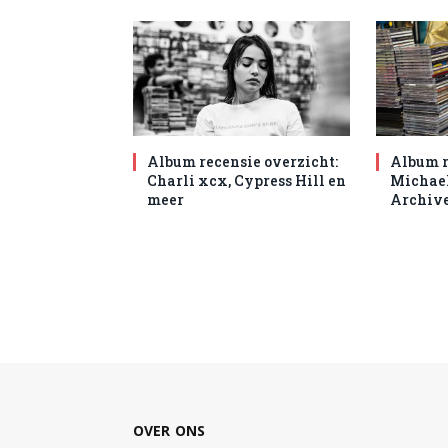
Album recensie overzicht:
Album r
Charli xcx, Cypress Hill en
Michael
meer
Archive
OVER ONS