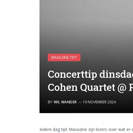
MAXAZINE TIPT
Concerttip dinsda
Cohen Quartet @ 
BY
WIL WANDER
19 NOVEMBER 2024
Iedere dag tipt Maxazine zijn lezers over wat er