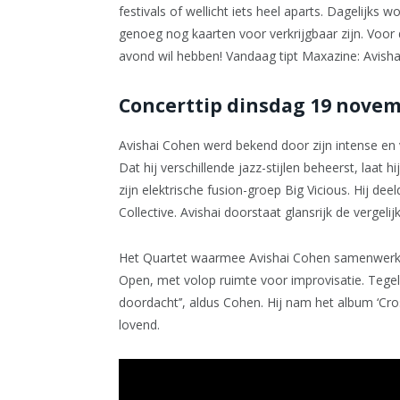
festivals of wellicht iets heel aparts. Dagelijks 
genoeg nog kaarten voor verkrijgbaar zijn. Voor 
avond wil hebben! Vandaag tipt Maxazine: Avish
Concerttip dinsdag 19 novem
Avishai Cohen werd bekend door zijn intense en v
Dat hij verschillende jazz-stijlen beheerst, laat h
zijn elektrische fusion-groep Big Vicious. Hij d
Collective. Avishai doorstaat glansrijk de vergeli
Het Quartet waarmee Avishai Cohen samenwerkt zie
Open, met volop ruimte voor improvisatie. Tegelij
doordacht’’, aldus Cohen. Hij nam het album ‘Cr
lovend.