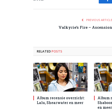
Fa
PREVIOUS ARTICL
Valkyrie’s Fire – Ascensio
RELATED
POSTS
Album recensie overzicht:
Album r
Lalu, Shearwater en meer
Shabooz
en meer