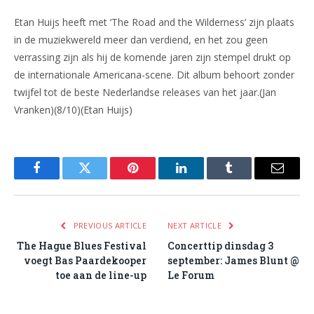
Etan Huijs heeft met ‘The Road and the Wilderness’ zijn plaats
in de muziekwereld meer dan verdiend, en het zou geen
verrassing zijn als hij de komende jaren zijn stempel drukt op
de internationale Americana-scene. Dit album behoort zonder
twijfel tot de beste Nederlandse releases van het jaar.(Jan
Vranken)(8/10)(Etan Huijs)
Facebook
Twitter
Pinterest
LinkedIn
Tumblr
Email
PREVIOUS ARTICLE
NEXT ARTICLE
The Hague Blues Festival
Concerttip dinsdag 3
voegt Bas Paardekooper
september: James Blunt @
toe aan de line-up
Le Forum