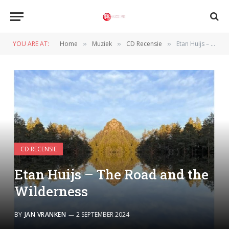
YOU ARE AT:
Home
Muziek
CD Recensie
Etan Huijs – The Road and the Wilderness
»
»
»
CD RECENSIE
Etan Huijs – The Road and the
Wilderness
BY
JAN VRANKEN
2 SEPTEMBER 2024