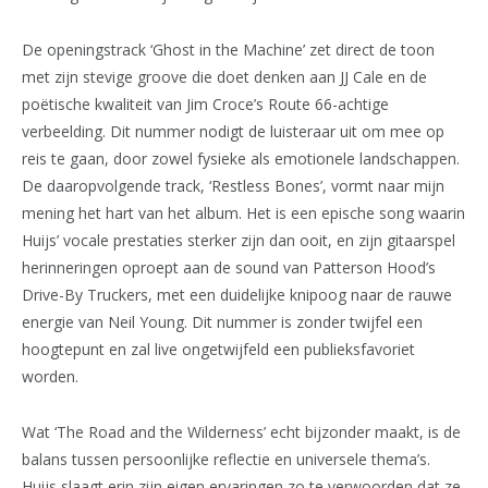
De openingstrack ‘Ghost in the Machine’ zet direct de toon
met zijn stevige groove die doet denken aan JJ Cale en de
poëtische kwaliteit van Jim Croce’s Route 66-achtige
verbeelding. Dit nummer nodigt de luisteraar uit om mee op
reis te gaan, door zowel fysieke als emotionele landschappen.
De daaropvolgende track, ‘Restless Bones’, vormt naar mijn
mening het hart van het album. Het is een epische song waarin
Huijs’ vocale prestaties sterker zijn dan ooit, en zijn gitaarspel
herinneringen oproept aan de sound van Patterson Hood’s
Drive-By Truckers, met een duidelijke knipoog naar de rauwe
energie van Neil Young. Dit nummer is zonder twijfel een
hoogtepunt en zal live ongetwijfeld een publieksfavoriet
worden.
Wat ‘The Road and the Wilderness’ echt bijzonder maakt, is de
balans tussen persoonlijke reflectie en universele thema’s.
Huijs slaagt erin zijn eigen ervaringen zo te verwoorden dat ze