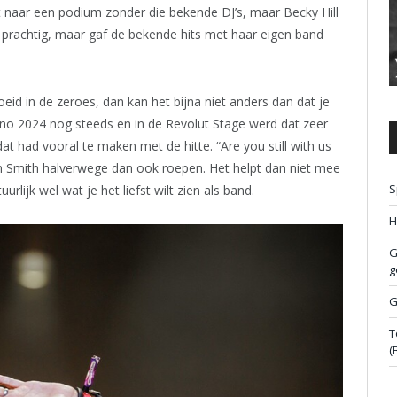
lt naar een podium zonder die bekende DJ’s, maar Becky Hill
n prachtig, maar gaf de bekende hits met haar eigen band
roeid in de zeroes, dan kan het bijna niet anders dan dat je
no 2024 nog steeds en in de Revolut Stage werd dat zeer
 had vooral te maken met de hitte. “Are you still with us
om Smith halverwege dan ook roepen. Het helpt dan niet mee
S
urlijk wel wat je het liefst wilt zien als band.
H
G
g
G
T
(