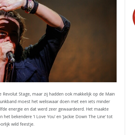
 Revolut Stage, maar zij hadden ook makkelijk op de Main
 punkband moest het weliswaar doen met een iets minder
lfde energie en dat werd zeer gewaardeerd. Het maakte
n het bekendere ‘I Love You’ en ‘Jackie Down The Line’ tot
lijk wild feestje.