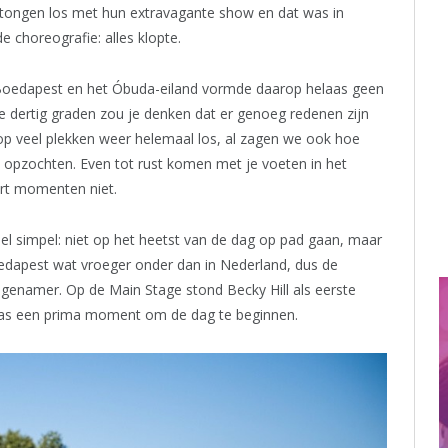
de tongen los met hun extravagante show en dat was in
e choreografie: alles klopte.
 Boedapest en het Óbuda-eiland vormde daarop helaas geen
e dertig graden zou je denken dat er genoeg redenen zijn
op veel plekken weer helemaal los, al zagen we ook hoe
d opzochten. Even tot rust komen met je voeten in het
ort momenten niet.
eel simpel: niet op het heetst van de dag op pad gaan, maar
edapest wat vroeger onder dan in Nederland, dus de
genamer. Op de Main Stage stond Becky Hill als eerste
was een prima moment om de dag te beginnen.