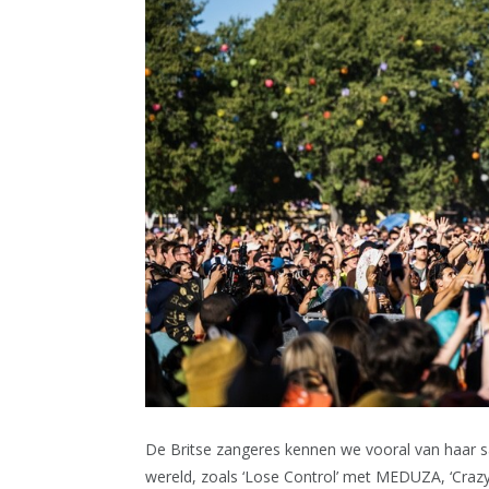
De Britse zangeres kennen we vooral van haar 
wereld, zoals ‘Lose Control’ met MEDUZA, ‘Cra