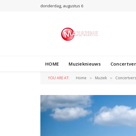
donderdag, augustus 6
HOME
Muzieknieuws
Concertve
YOU ARE AT:
Home
Muziek
Concertvers
»
»