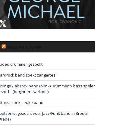
MUZIKANTENBANK
poed drummer gezocht
ardrock band zoekt zanger(es)
runge / alt rock band (punk) Drummer & bass speler
ezocht (beginners welkom)
itarist zoekt leuke band
oetsenist gezocht voor Jazz/Funk band in Breda!
Breda)