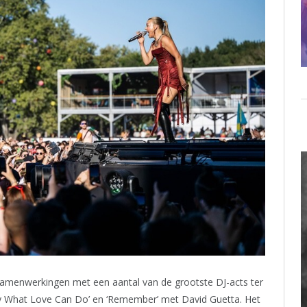
samenwerkingen met een aantal van de grootste DJ-acts ter
zy What Love Can Do’ en ‘Remember’ met David Guetta. Het