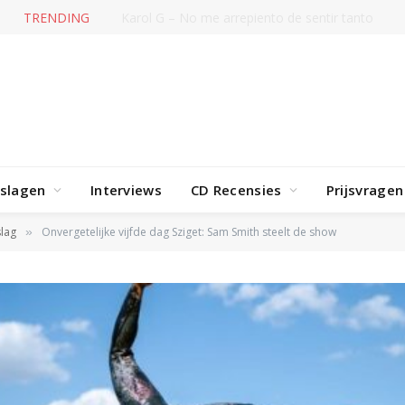
TRENDING
Karol G – No me arrepiento de sentir tanto
rslagen
Interviews
CD Recensies
Prijsvragen
lag
Onvergetelijke vijfde dag Sziget: Sam Smith steelt de show
»