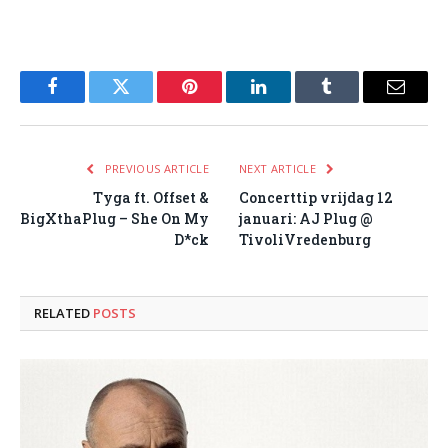
Facebook
Twitter
Pinterest
LinkedIn
Tumblr
Email
PREVIOUS ARTICLE
NEXT ARTICLE
Tyga ft. Offset &
Concerttip vrijdag 12
BigXthaPlug – She On My
januari: AJ Plug @
D*ck
TivoliVredenburg
RELATED
POSTS