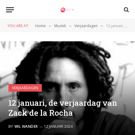
YOU ARE AT:
Home
Muziek
Verjaardagen
12 januari, de verjaardag van Zack de la Rocha
»
»
»
VERJAARDAGEN
12 januari, de verjaardag van
Zack de la Rocha
BY
WIL WANDER
12 JANUARI 2024