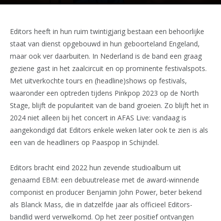
Editors heeft in hun ruim twintigjarig bestaan een behoorlijke
staat van dienst opgebouwd in hun geboorteland Engeland,
maar ook ver daarbuiten. In Nederland is de band een graag
geziene gast in het zaalcircuit en op prominente festivalspots.
Met uitverkochte tours en (headline)shows op festivals,
waaronder een optreden tijdens Pinkpop 2023 op de North
Stage, blijft de populariteit van de band groeien. Zo blijft het in
2024 niet alleen bij het concert in AFAS Live: vandaag is
aangekondigd dat Editors enkele weken later ook te zien is als
een van de headliners op Paaspop in Schijndel.
Editors bracht eind 2022 hun zevende studioalbum uit
genaamd EBM: een debuutrelease met de award-winnende
componist en producer Benjamin John Power, beter bekend
als Blanck Mass, die in datzelfde jaar als officieel Editors-
bandlid werd verwelkomd. Op het zeer positief ontvangen