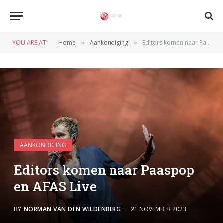
YOU ARE AT:
Home
Aankondiging
Editors komen naar Paaspop en AFAS Live
»
»
AANKONDIGING
Editors komen naar Paaspop
en AFAS Live
BY
NORMAN VAN DEN WILDENBERG
21 NOVEMBER 2023