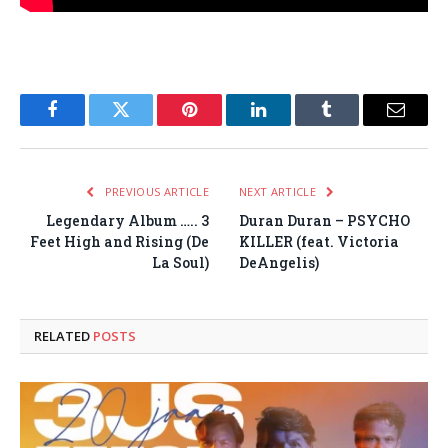
Facebook
Twitter
Pinterest
LinkedIn
Tumblr
Email
PREVIOUS ARTICLE
NEXT ARTICLE
Legendary Album ….. 3
Duran Duran – PSYCHO
Feet High and Rising (De
KILLER (feat. Victoria
La Soul)
DeAngelis)
RELATED
POSTS