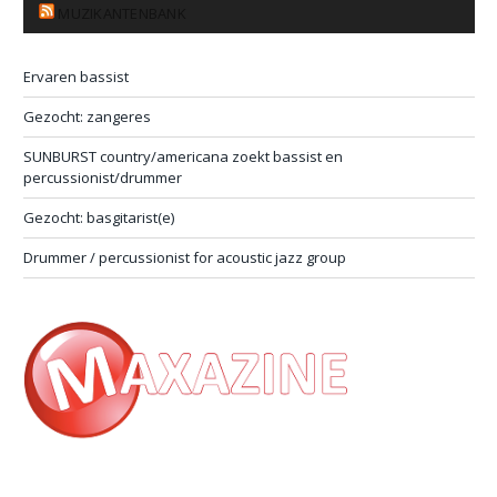
MUZIKANTENBANK
Ervaren bassist
Gezocht: zangeres
SUNBURST country/americana zoekt bassist en
percussionist/drummer
Gezocht: basgitarist(e)
Drummer / percussionist for acoustic jazz group