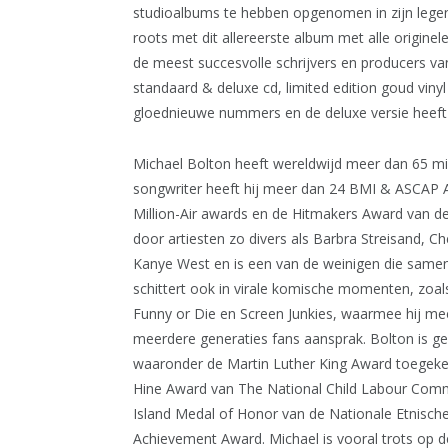
studioalbums te hebben opgenomen in zijn legend
roots met dit allereerste album met alle origi
de meest succesvolle schrijvers en producers van 
standaard & deluxe cd, limited edition goud vinyl 
gloednieuwe nummers en de deluxe versie heeft 
Michael Bolton heeft wereldwijd meer dan 65 milj
songwriter heeft hij meer dan 24 BMI & ASCAP 
Million-Air awards en de Hitmakers Award van de
door artiesten zo divers als Barbra Streisand, C
Kanye West en is een van de weinigen die samen 
schittert ook in virale komische momenten, zoa
Funny or Die en Screen Junkies, waarmee hij mee
meerdere generaties fans aansprak. Bolton is g
waaronder de Martin Luther King Award toegekend
Hine Award van The National Child Labour Comm
Island Medal of Honor van de Nationale Etnische
Achievement Award. Michael is vooral trots op de 