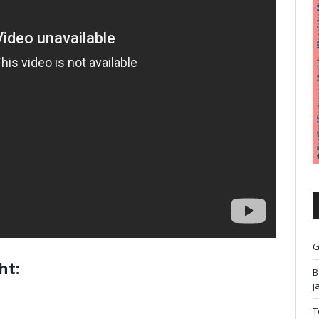
G
ht:
B
j
T