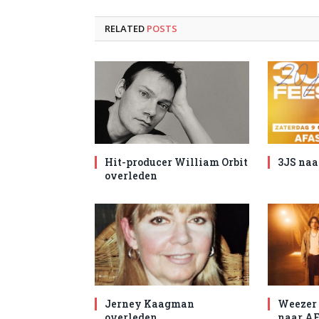
RELATED
POSTS
Hit-producer William Orbit
3JS naa
overleden
Jerney Kaagman
Weezer 
overleden
naar AF