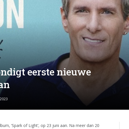
ndigt eerste nieuwe
aan
 2023
bum, ‘Spark of Light’, op 23 juni aan. Na meer dan 20