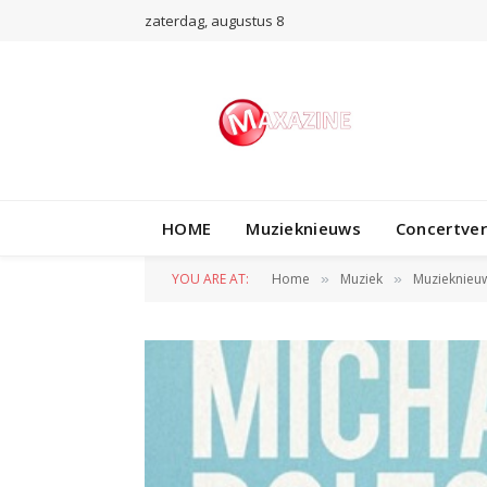
zaterdag, augustus 8
HOME
Muzieknieuws
Concertve
YOU ARE AT:
Home
Muziek
Muzieknieu
»
»