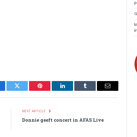
p
G
M
I
cebook
Twitter
Pinterest
LinkedIn
Tumblr
Email
E
NEXT ARTICLE
n
Donnie geeft concert in AFAS Live
t