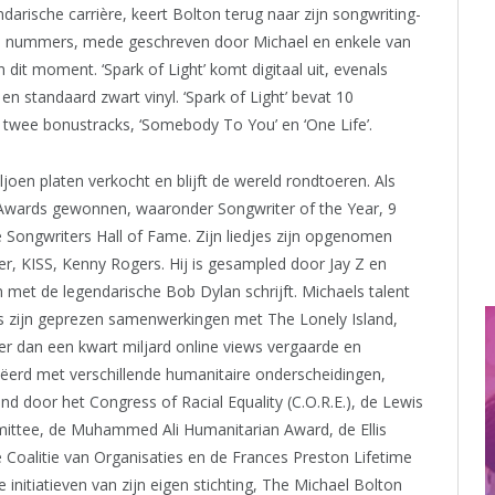
arische carrière, keert Bolton terug naar zijn songwriting-
nele nummers, mede geschreven door Michael en enkele van
dit moment. ‘Spark of Light’ komt digitaal uit, evenals
en standaard zwart vinyl. ‘Spark of Light’ bevat 10
twee bonustracks, ‘Somebody To You’ en ‘One Life’.
oen platen verkocht en blijft de wereld rondtoeren. Als
Awards gewonnen, waaronder Songwriter of the Year, 9
 Songwriters Hall of Fame. Zijn liedjes zijn opgenomen
her, KISS, Kenny Rogers. Hij is gesampled door Jay Z en
met de legendarische Bob Dylan schrijft. Michaels talent
ls zijn geprezen samenwerkingen met The Lonely Island,
r dan een kwart miljard online views vergaarde en
eëerd met verschillende humanitaire onderscheidingen,
 door het Congress of Racial Equality (C.O.R.E.), de Lewis
ittee, de Muhammed Ali Humanitarian Award, de Ellis
 Coalitie van Organisaties en de Frances Preston Lifetime
initiatieven van zijn eigen stichting, The Michael Bolton