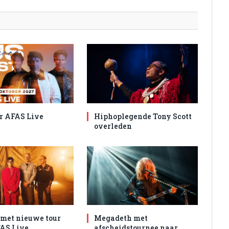
r AFAS Live
Hiphoplegende Tony Scott
overleden
met nieuwe tour
Megadeth met
AS Live
afscheidstournee naar