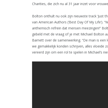
Charities, die zich nu al 31 jaar inzet voor vrouw
Bolton onthult nu ook zijn nieuwste track ‘Just
van American Authors (‘Best Day Of My Life’). “
anthemisch refrein dat mensen meezingen!” Bolto
gebeld met de vraag of je met Michael Bolton aa
Barnett over de samenwerking. “De man is een l
we gemakkelijk konden schrijven, alles vloeide z
vereerd zijn om een rol te spelen in Michael’s ni