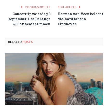
PREVIOUS ARTICLE
NEXT ARTICLE
Concerttip zaterdag 3
Herman van Veen beloont
september: Ilse DeLange
die-hard fans in
@ Bostheater Ommen
Eindhoven
RELATED
POSTS