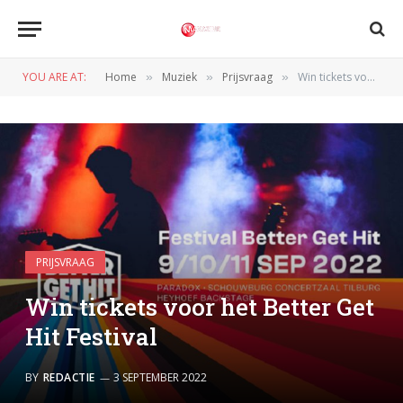
YOU ARE AT:
Home
Muziek
Prijsvraag
Win tickets voor het Better Get Hit Festival
»
»
»
PRIJSVRAAG
Win tickets voor het Better Get
Hit Festival
BY
REDACTIE
3 SEPTEMBER 2022