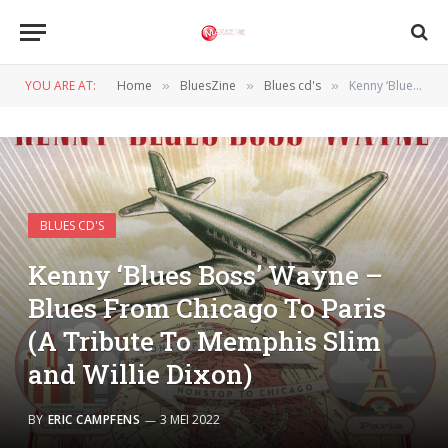
YOU ARE AT:
Home
BluesZine
Blues cd's
Kenny ‘Blues Boss’ Wayne – Blues From Chicago To Paris (A Tribute To Memphis Slim and Willie Dixon)
»
»
»
BLUES CD'S
Kenny ‘Blues Boss’ Wayne –
Blues From Chicago To Paris
(A Tribute To Memphis Slim
and Willie Dixon)
BY
ERIC CAMPFENS
3 MEI 2022