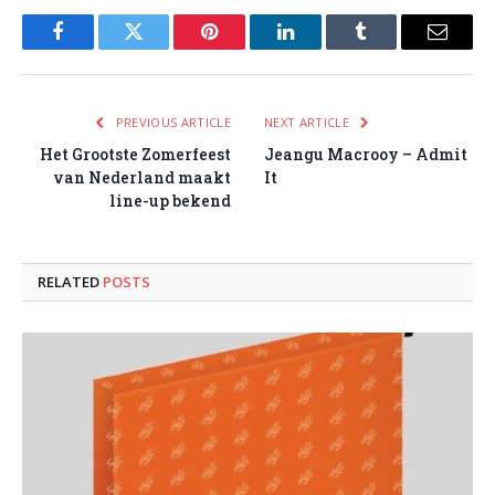
Facebook
Twitter
Pinterest
LinkedIn
Tumblr
Email
PREVIOUS ARTICLE
NEXT ARTICLE
Het Grootste Zomerfeest
Jeangu Macrooy – Admit
van Nederland maakt
It
line-up bekend
RELATED
POSTS