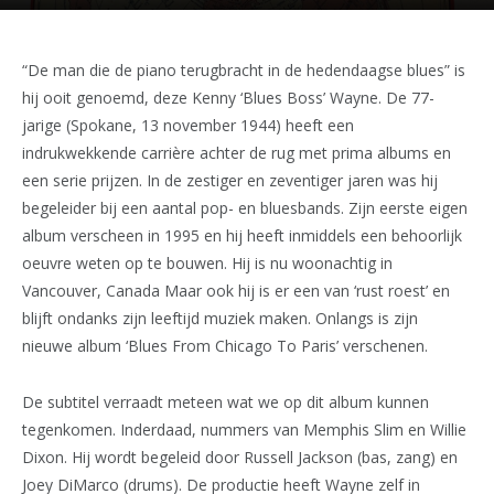
“De man die de piano terugbracht in de hedendaagse blues” is
hij ooit genoemd, deze Kenny ‘Blues Boss’ Wayne. De 77-
jarige (Spokane, 13 november 1944) heeft een
indrukwekkende carrière achter de rug met prima albums en
een serie prijzen. In de zestiger en zeventiger jaren was hij
begeleider bij een aantal pop- en bluesbands. Zijn eerste eigen
album verscheen in 1995 en hij heeft inmiddels een behoorlijk
oeuvre weten op te bouwen. Hij is nu woonachtig in
Vancouver, Canada Maar ook hij is er een van ‘rust roest’ en
blijft ondanks zijn leeftijd muziek maken. Onlangs is zijn
nieuwe album ‘Blues From Chicago To Paris’ verschenen.
De subtitel verraadt meteen wat we op dit album kunnen
tegenkomen. Inderdaad, nummers van Memphis Slim en Willie
Dixon. Hij wordt begeleid door Russell Jackson (bas, zang) en
Joey DiMarco (drums). De productie heeft Wayne zelf in