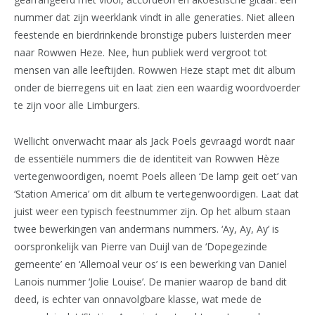
nummer dat zijn weerklank vindt in alle generaties. Niet alleen
feestende en bierdrinkende bronstige pubers luisterden meer
naar Rowwen Heze. Nee, hun publiek werd vergroot tot
mensen van alle leeftijden. Rowwen Heze stapt met dit album
onder de bierregens uit en laat zien een waardig woordvoerder
te zijn voor alle Limburgers.
Wellicht onverwacht maar als Jack Poels gevraagd wordt naar
de essentiële nummers die de identiteit van Rowwen Hèze
vertegenwoordigen, noemt Poels alleen ‘De lamp geit oet’ van
‘Station America’ om dit album te vertegenwoordigen. Laat dat
juist weer een typisch feestnummer zijn. Op het album staan
twee bewerkingen van andermans nummers. ‘Ay, Ay, Ay’ is
oorspronkelijk van Pierre van Duijl van de ‘Dopegezinde
gemeente’ en ‘Allemoal veur os’ is een bewerking van Daniel
Lanois nummer ‘Jolie Louise’. De manier waarop de band dit
deed, is echter van onnavolgbare klasse, wat mede de