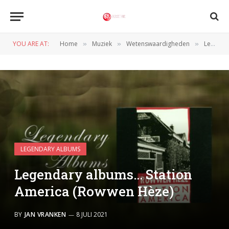
YOU ARE AT:
Home
Muziek
Wetenswaardigheden
Legendary Albums
»
»
»
LEGENDARY ALBUMS
Legendary albums… Station
America (Rowwen Hèze)
BY
JAN VRANKEN
8 JULI 2021