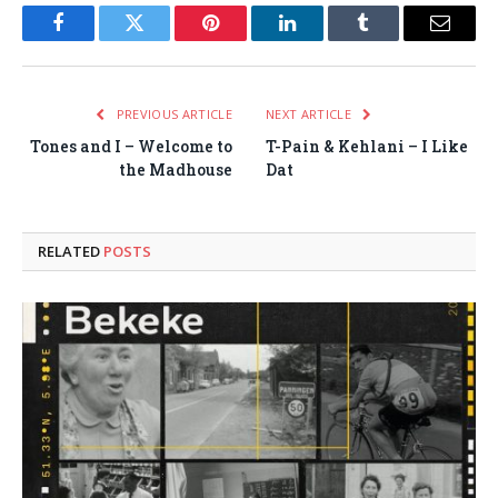
Facebook
Twitter
Pinterest
LinkedIn
Tumblr
Email
PREVIOUS ARTICLE
NEXT ARTICLE
Tones and I – Welcome to
T-Pain & Kehlani – I Like
the Madhouse
Dat
RELATED
POSTS