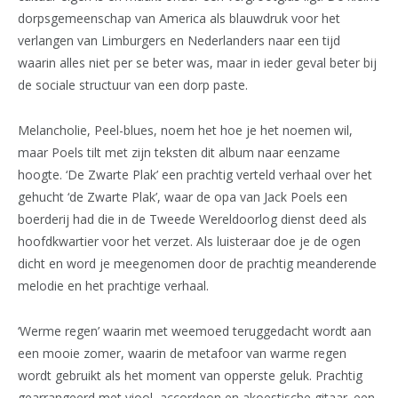
dorpsgemeenschap van America als blauwdruk voor het
verlangen van Limburgers en Nederlanders naar een tijd
waarin alles niet per se beter was, maar in ieder geval beter bij
de sociale structuur van een dorp paste.
Melancholie, Peel-blues, noem het hoe je het noemen wil,
maar Poels tilt met zijn teksten dit album naar eenzame
hoogte. ‘De Zwarte Plak’ een prachtig verteld verhaal over het
gehucht ‘de Zwarte Plak’, waar de opa van Jack Poels een
boerderij had die in de Tweede Wereldoorlog dienst deed als
hoofdkwartier voor het verzet. Als luisteraar doe je de ogen
dicht en word je meegenomen door de prachtig meanderende
melodie en het prachtige verhaal.
‘Werme regen’ waarin met weemoed teruggedacht wordt aan
een mooie zomer, waarin de metafoor van warme regen
wordt gebruikt als het moment van opperste geluk. Prachtig
gearrangeerd met viool, accordeon en akoestische gitaar. een