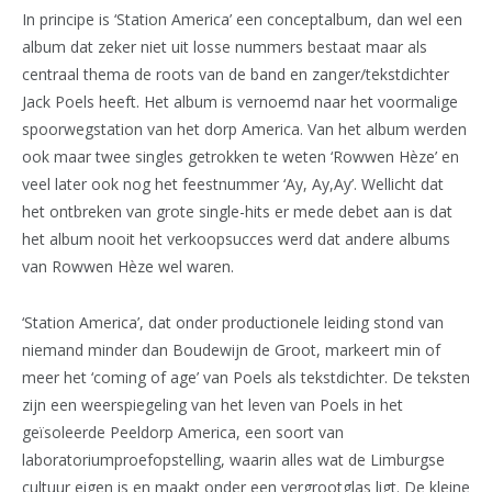
In principe is ‘Station America’ een conceptalbum, dan wel een
album dat zeker niet uit losse nummers bestaat maar als
centraal thema de roots van de band en zanger/tekstdichter
Jack Poels heeft. Het album is vernoemd naar het voormalige
spoorwegstation van het dorp America. Van het album werden
ook maar twee singles getrokken te weten ‘Rowwen Hèze’ en
veel later ook nog het feestnummer ‘Ay, Ay,Ay’. Wellicht dat
het ontbreken van grote single-hits er mede debet aan is dat
het album nooit het verkoopsucces werd dat andere albums
van Rowwen Hèze wel waren.
‘Station America’, dat onder productionele leiding stond van
niemand minder dan Boudewijn de Groot, markeert min of
meer het ‘coming of age’ van Poels als tekstdichter. De teksten
zijn een weerspiegeling van het leven van Poels in het
geïsoleerde Peeldorp America, een soort van
laboratoriumproefopstelling, waarin alles wat de Limburgse
cultuur eigen is en maakt onder een vergrootglas ligt. De kleine