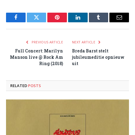
Facebook
Twitter
Pinterest
LinkedIn
Tumblr
Email
PREVIOUS ARTICLE
NEXT ARTICLE
Full Concert: Marilyn
Breda Barst stelt
Manson live @ Rock Am
jubileumeditie opnieuw
Ring (2018)
uit
RELATED
POSTS