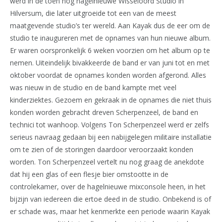
werd in de toen nog hagelnieuwe Wisseloord Studio in
Hilversum, die later uitgroeide tot een van de meest
maatgevende studio’s ter wereld. Aan Kayak dus de eer om de
studio te inaugureren met de opnames van hun nieuwe album.
Er waren oorspronkelijk 6 weken voorzien om het album op te
nemen. Uiteindelijk bivakkeerde de band er van juni tot en met
oktober voordat de opnames konden worden afgerond. Alles
was nieuw in de studio en de band kampte met veel
kinderziektes. Gezoem en gekraak in de opnames die niet thuis
konden worden gebracht dreven Scherpenzeel, de band en
technici tot wanhoop. Volgens Ton Scherpenzeel werd er zelfs
serieus navraag gedaan bij een nabijgelegen militaire installatie
om te zien of de storingen daardoor veroorzaakt konden
worden. Ton Scherpenzeel vertelt nu nog graag de anekdote
dat hij een glas of een flesje bier omstootte in de
controlekamer, over de hagelnieuwe mixconsole heen, in het
bijzijn van iedereen die ertoe deed in de studio. Onbekend is of
er schade was, maar het kenmerkte een periode waarin Kayak