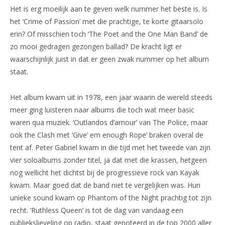
Het is erg moeilijk aan te geven welk nummer het beste is. Is
het ‘Crime of Passion’ met die prachtige, te korte gitaarsolo
erin? Of misschien toch ‘The Poet and the One Man Band’ de
zo mooi gedragen gezongen ballad? De kracht ligt er
waarschijnlijk juist in dat er geen zwak nummer op het album
staat.
Het album kwam uit in 1978, een jaar waarin de wereld steeds
meer ging luisteren naar albums die toch wat meer basic
waren qua muziek. ‘Outlandos d’amour’ van The Police, maar
ook the Clash met ‘Give’ em enough Rope’ braken overal de
tent af. Peter Gabriel kwam in die tijd met het tweede van zijn
vier soloalbums zonder titel, ja dat met die krassen, hetgeen
nog wellicht het dichtst bij de progressieve rock van Kayak
kwam. Maar goed dat de band niet te vergelijken was. Hun
unieke sound kwam op Phantom of the Night prachtig tot zijn
recht. ‘Ruthless Queen’ is tot de dag van vandaag een
publiekslieveling op radio, staat genoteerd in de top 2000 aller