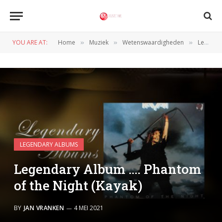
YOU ARE AT:
Home
Muziek
Wetenswaardigheden
Legendary Albums
»
»
»
LEGENDARY ALBUMS
Legendary Album …. Phantom
of the Night (Kayak)
BY
JAN VRANKEN
4 MEI 2021