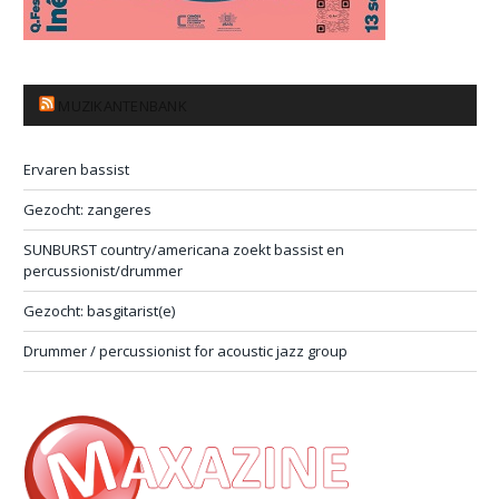
MUZIKANTENBANK
Ervaren bassist
Gezocht: zangeres
SUNBURST country/americana zoekt bassist en
percussionist/drummer
Gezocht: basgitarist(e)
Drummer / percussionist for acoustic jazz group