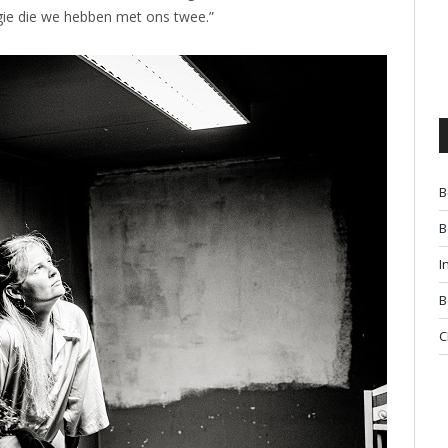
ie die we hebben met ons twee.”
B
B
I
B
C