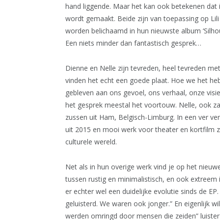
hand liggende. Maar het kan ook betekenen dat i
wordt gemaakt. Beide zijn van toepassing op Lil
worden belichaamd in hun nieuwste album ‘Silhoue
Een niets minder dan fantastisch gesprek…
Dienne en Nelle zijn tevreden, heel tevreden met
vinden het echt een goede plaat. Hoe we het he
gebleven aan ons gevoel, ons verhaal, onze visi
het gesprek meestal het voortouw. Nelle, ook zan
zussen uit Ham, Belgisch-Limburg. In een ver verl
uit 2015 en mooi werk voor theater en kortfilm 
culturele wereld.
Net als in hun overige werk vind je op het nieu
tussen rustig en minimalistisch, en ook extreem i
er echter wel een duidelijke evolutie sinds de E
geluisterd. We waren ook jonger.” En eigenlijk w
werden omringd door mensen die zeiden” luister 