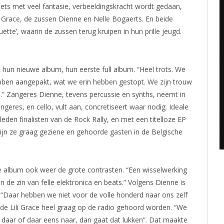
ets met veel fantasie, verbeeldingskracht wordt gedaan,
i Grace, de zussen Dienne en Nelle Bogaerts. En beide
tte’, waarin de zussen terug kruipen in hun prille jeugd.
 hun nieuwe album, hun eerste full album. “Heel trots. We
bben aangepakt, wat we erin hebben gestopt. We zijn trouw
e.” Zangeres Dienne, tevens percussie en synths, neemt in
geres, en cello, vult aan, concretiseert waar nodig. Ideale
eden finalisten van de Rock Rally, en met een titelloze EP
zijn ze graag geziene en gehoorde gasten in de Belgische
we album ook weer de grote contrasten. “Een wisselwerking
n de zin van felle elektronica en beats.” Volgens Dienne is
P. “Daar hebben we niet voor de volle honderd naar ons zelf
ilde Lili Grace heel graag op de radio gehoord worden. “We
daar of daar eens naar, dan gaat dat lukken”. Dat maakte