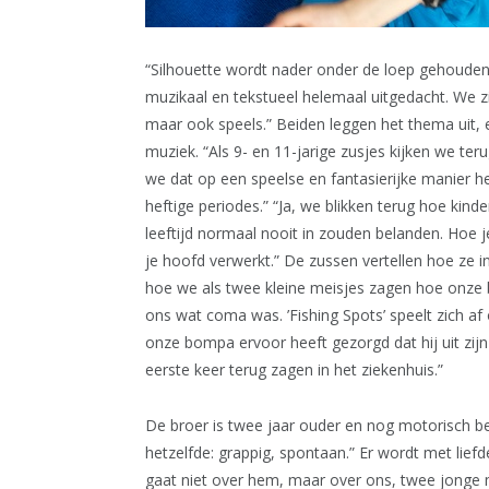
“Silhouette wordt nader onder de loep gehouden
muzikaal en tekstueel helemaal uitgedacht. We zi
maar ook speels.” Beiden leggen het thema uit, 
muziek. “Als 9- en 11-jarige zusjes kijken we te
we dat op een speelse en fantasierijke manier h
heftige periodes.” “Ja, we blikken terug hoe ki
leeftijd normaal nooit in zouden belanden. Hoe j
je hoofd verwerkt.” De zussen vertellen hoe ze in
hoe we als twee kleine meisjes zagen hoe onze 
ons wat coma was. ’Fishing Spots’ speelt zich af
onze bompa ervoor heeft gezorgd dat hij uit zijn
eerste keer terug zagen in het ziekenhuis.”
De broer is twee jaar ouder en nog motorisch be
hetzelfde: grappig, spontaan.” Er wordt met liefd
gaat niet over hem, maar over ons, twee jonge