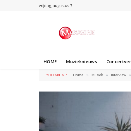
vrijdag, augustus 7
HOME
Muzieknieuws
Concertve
YOU ARE AT:
Home
Muziek
Interview
»
»