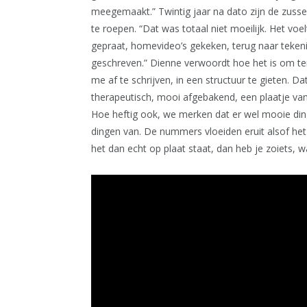
meegemaakt.” Twintig jaar na dato zijn de zuss
te roepen. “Dat was totaal niet moeilijk. Het voe
gepraat, homevideo’s gekeken, terug naar teken
geschreven.” Dienne verwoordt hoe het is om ter
me af te schrijven, in een structuur te gieten. Da
therapeutisch, mooi afgebakend, een plaatje van di
Hoe heftig ook, we merken dat er wel mooie di
dingen van. De nummers vloeiden eruit alsof het
het dan echt op plaat staat, dan heb je zoiets, w