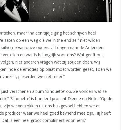
tieken, maar “na een tijdje ging het schrijven heel
 zaten op een weg die we in the end zelf niet wilden
bilhome van onze ouders vijf dagen naar de Ardennen.
we vertellen en wat is belangrijk voor ons? Wat geeft ons
g volgen, niet anderen vragen wat zij zouden doen. Wij
nken, hoe de emoties op plaat moet worden gezet. Toen we
 vanzelf, piekerden we niet meer.”
ojuist verschenen album ‘Silhouette’ op. Ze vonden wat ze
ijk.” ‘Silhouette’ is honderd procent Dienne en Nelle. “Op de
u zijn we vertrokken uit ons buikgevoel hebben we er
de producer waar we heel goed bevriend mee zijn. Hij heeft
. Dat is een heel groot compliment voor hem.”