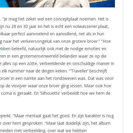
. “Je mag het zeker wel een conceptplaat noemen. Het is
jn nu 28 en 30 jaar en het is echt een volwassener plaat,
elkaar perfect aanvoelend en aanvullend, net als in hun
rug naar het verkeersongeluk van onze grotere broer.” “Hoe
ebben beleefd, natuurlijk ook met de nodige emoties en
nderen in een grotemensenwereld belanden waar ze op die
e alles op een zotte, verbeeldende en onschuldige manier in
 elk nummer naar de dingen keken. “’Traveller’ beschrijft
broer in een ruimte aan het rondzweven was. Dat was voor
 op de visvijver waar onze broer ging vissen. Maar ook hoe
 coma is geraakt. En ‘Silhouette’ verbeeldt hoe we hem de
perkt. “Maar mentaal gaat het goed. En zijn karakter is nog
e over hem gesproken. “Maar laat duidelijk zijn, het album
 meiden met verbeelding, over wat we hebben