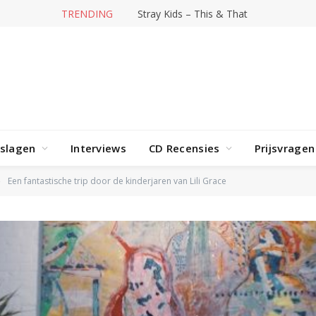
TRENDING
Hit-producer William Orbit overleden
rslagen
Interviews
CD Recensies
Prijsvragen
Een fantastische trip door de kinderjaren van Lili Grace
»