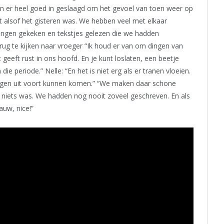
en er heel goed in geslaagd om het gevoel van toen weer op
lt alsof het gisteren was. We hebben veel met elkaar
ingen gekeken en tekstjes gelezen die we hadden
ug te kijken naar vroeger “Ik houd er van om dingen van
t geeft rust in ons hoofd. En je kunt loslaten, een beetje
e periode.” Nelle: “En het is niet erg als er tranen vloeien.
ngen uit voort kunnen komen.” “We maken daar schone
 niets was. We hadden nog nooit zoveel geschreven. En als
auw, nice!”