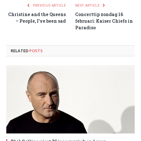
PREVIOUS ARTICLE
NEXT ARTICLE
Christine and the Queens
Concerttip zondag 16
– People, I’ve been sad
februari: Kaiser Chiefs in
Paradiso
RELATED
POSTS