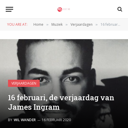
YOU ARE AT:
Home
Muziek
Verjaardagen
16 februari, de verjaardag van James Ingram
»
»
»
VERJAARDAGEN
16 februari, de verjaardag van
James Ingram
BY
WIL WANDER
16 FEBRUARI 2020