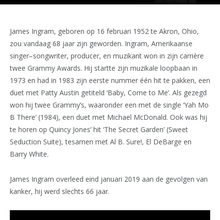
James Ingram, geboren op 16 februari 1952 te Akron, Ohio,
zou vandaag 68 jaar zijn geworden. Ingram, Amerikaanse
singer–songwriter, producer, en muzikant won in zijn carrière
twee Grammy Awards. Hij startte zijn muzikale loopbaan in
1973 en had in 1983 zijn eerste nummer één hit te pakken, een
duet met Patty Austin getiteld ‘Baby, Come to Me’. Als gezegd
won hij twee Grammy’s, waaronder een met de single ‘Yah Mo
B There’ (1984), een duet met Michael McDonald. Ook was hij
te horen op Quincy Jones’ hit ‘The Secret Garden’ (Sweet
Seduction Suite), tesamen met Al B. Sure!, El DeBarge en
Barry White.
James Ingram overleed eind januari 2019 aan de gevolgen van
kanker, hij werd slechts 66 jaar.