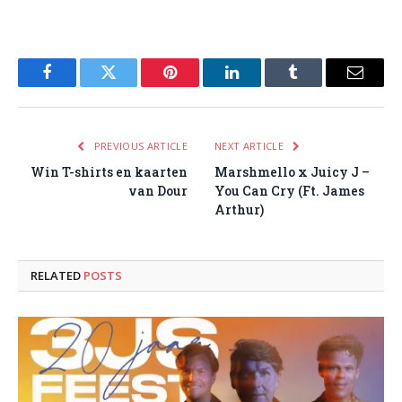
Facebook
Twitter
Pinterest
LinkedIn
Tumblr
Email
PREVIOUS ARTICLE
NEXT ARTICLE
Win T-shirts en kaarten
Marshmello x Juicy J –
van Dour
You Can Cry (Ft. James
Arthur)
RELATED
POSTS