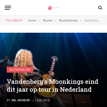
YOU ARE AT:
Home
Muziek
Muzieknieuws
Vandenberg’s Moonkings eind dit jaar op tour in Nederland
»
»
»
MUZIEKNIEUWS
Vandenberg’s Moonkings eind
dit jaar op tour in Nederland
BY
WIL WANDER
7 JULI 2018