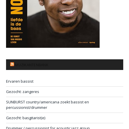
MUZIKANTENBANK
Ervaren bassist
Gezocht: zangeres
SUNBURST country/americana zoekt bassist en
percussionist/drummer
Gezocht: basgitarist(e)
Drummer / percussionist for acoustic jazz group