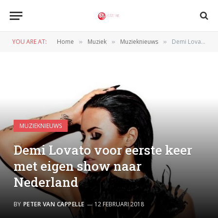
YOU ARE AT:
Home
Muziek
Muzieknieuws
Demi Lovato voor eerste keer met eigen show naar Nederland
»
»
»
MUZIEKNIEUWS
Demi Lovato voor eerste keer
met eigen show naar
Nederland
BY
PETER VAN CAPPELLE
12 FEBRUARI 2018