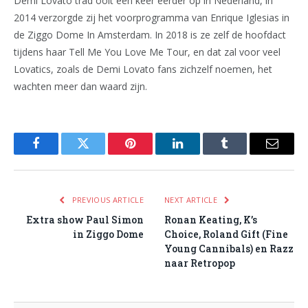
Demi Lovato trad ooit één keer eerder op in Nederland, in
2014 verzorgde zij het voorprogramma van Enrique Iglesias in
de Ziggo Dome In Amsterdam. In 2018 is ze zelf de hoofdact
tijdens haar Tell Me You Love Me Tour, en dat zal voor veel
Lovatics, zoals de Demi Lovato fans zichzelf noemen, het
wachten meer dan waard zijn.
Facebook
Twitter
Pinterest
LinkedIn
Tumblr
Email
PREVIOUS ARTICLE
NEXT ARTICLE
Extra show Paul Simon
Ronan Keating, K’s
in Ziggo Dome
Choice, Roland Gift (Fine
Young Cannibals) en Razz
naar Retropop