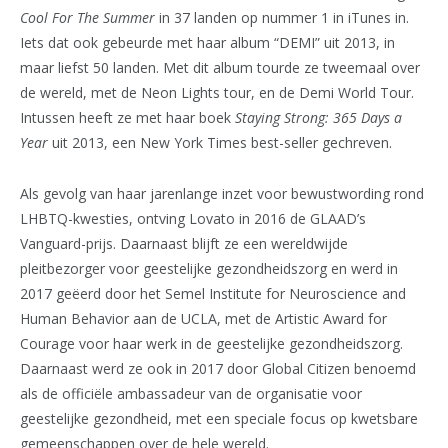
Cool For The Summer
in 37 landen op nummer 1 in iTunes in.
Iets dat ook gebeurde met haar album “DEMI” uit 2013, in
maar liefst 50 landen. Met dit album tourde ze tweemaal over
de wereld, met de Neon Lights tour, en de Demi World Tour.
Intussen heeft ze met haar boek
Staying Strong: 365 Days a
Year
uit 2013, een New York Times best-seller gechreven.
Als gevolg van haar jarenlange inzet voor bewustwording rond
LHBTQ-kwesties, ontving Lovato in 2016 de GLAAD’s
Vanguard-prijs. Daarnaast blijft ze een wereldwijde
pleitbezorger voor geestelijke gezondheidszorg en werd in
2017 geëerd door het Semel Institute for Neuroscience and
Human Behavior aan de UCLA, met de Artistic Award for
Courage voor haar werk in de geestelijke gezondheidszorg.
Daarnaast werd ze ook in 2017 door Global Citizen benoemd
als de officiële ambassadeur van de organisatie voor
geestelijke gezondheid, met een speciale focus op kwetsbare
gemeenschappen over de hele wereld.