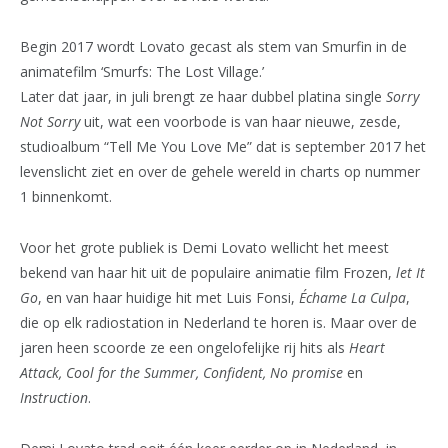
Begin 2017 wordt Lovato gecast als stem van Smurfin in de
animatefilm ‘Smurfs: The Lost Village.’
Later dat jaar, in juli brengt ze haar dubbel platina single
Sorry
Not Sorry
uit, wat een voorbode is van haar nieuwe, zesde,
studioalbum “Tell Me You Love Me” dat is september 2017 het
levenslicht ziet en over de gehele wereld in charts op nummer
1 binnenkomt.
Voor het grote publiek is Demi Lovato wellicht het meest
bekend van haar hit uit de populaire animatie film Frozen,
let It
Go
, en van haar huidige hit met Luis Fonsi,
Échame La Culpa
,
die op elk radiostation in Nederland te horen is. Maar over de
jaren heen scoorde ze een ongelofelijke rij hits als
Heart
Attack, Cool for the Summer, Confident, No promise
en
Instruction
.