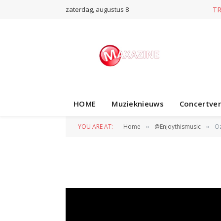
zaterdag, augustus 8
T
@ENJOYTHISMUSIC
HOME
Muzieknieuws
Concertve
Ozuna – La Modelo
YOU ARE AT:
Home
@Enjoythismusic
Oz
»
»
BY
WIL WANDER
1 JANUARI 2018