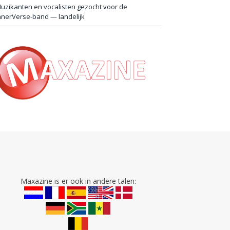
uzikanten en vocalisten gezocht voor de
nnerVerse-band — landelijk
Maxazine is er ook in andere talen: