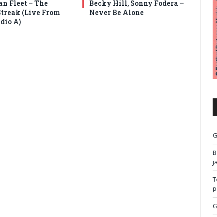
an Fleet – The
Becky Hill, Sonny Fodera –
Streak (Live From
Never Be Alone
dio A)
G
B
j
T
p
G