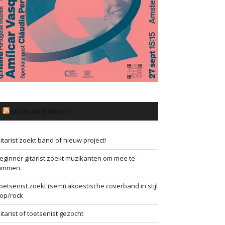
MUZIKANTENBANK
itarist zoekt band of nieuw project!
eginner gitarist zoekt muzikanten om mee te
ammen.
oetsenist zoekt (semi) akoestische coverband in stijl
op/rock
itarist of toetsenist gezocht