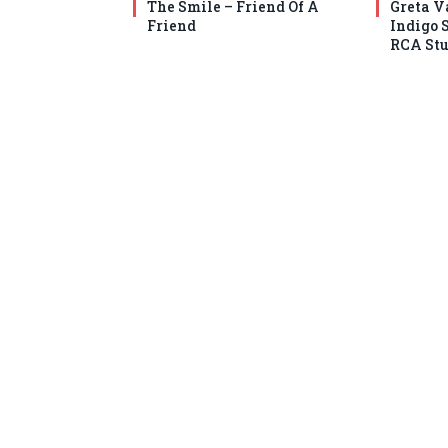
The Smile – Friend Of A
Greta V
Friend
Indigo 
RCA Stu