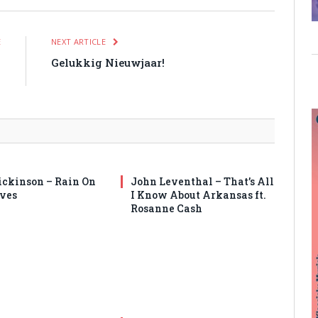
E
NEXT ARTICLE
n
Gelukkig Nieuwjaar!
0
ickinson – Rain On
John Leventhal – That’s All
ves
I Know About Arkansas ft.
Rosanne Cash