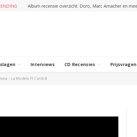
RENDING
Album recensie overzicht: Doro, Marc Amacher en mee
rslagen
Interviews
CD Recensies
Prijsvragen
 Ft Cardi B
una – La Modelo Ft Cardi B