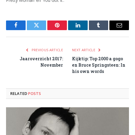
Pretty Woman’ en ‘You Got It’.
Facebook
Twitter
Pinterest
LinkedIn
Tumblr
Email
PREVIOUS ARTICLE
NEXT ARTICLE
Jaaroverzicht 2017:
Kijktip: Top 2000 a gogo
November
en Bruce Springsteen: In
his own words
RELATED
POSTS