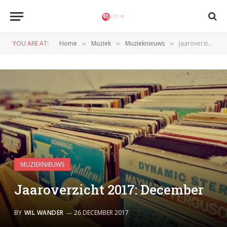
YOU ARE AT:
Home
Muziek
Muzieknieuws
Jaaroverzicht 2017: December
»
»
»
MUZIEKNIEUWS
Jaaroverzicht 2017: December
BY
WIL WANDER
26 DECEMBER 2017