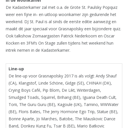
In de woonkamer
De Kadasterkamer zal met o.a. de Grote St. Paulsky Popquiz
weer een fijne in- en uitloop woonkamer zijn gedurende het
weekend. DJ St. Paul is al sinds de eerste editie aanwezig en
maakt dit jaar speciaal voor Grasnapolsky een bijzondere quiz.
Ook talkshow Zomaargasten Patrick Nederkoorn en Oscar
Kocken en 3FM’s On Stage zullen tijdens het weekend hun
intrek nemen in de Kadasterkamer.
Line-up
De line-up voor Grasnapolsky 2017 is als volgt:
Andy Shauf
(CA), Klangstof, Linde Schöne, Gidge (SE), CHINAH (DK),
Crying Boys Café, Pip Blom, De Likt, Winterdagen,
Smudged Toads, Squirrel, Brihang (BE), Iguana Death Cult,
Torii, The Guru Guru (BE), Kagoule (UK), Tamino, WWWater
(BE), Floris Bates, The Jerry Hormone Ego Trip, Statue (BE),
Bonne Aparte, Jo Marches, Batobe, The Mauskovic Dance
Band, Donkey Kung Fu, Tsar B (BE), Mario Batkovic