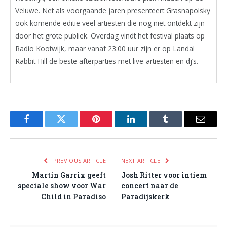
Veluwe. Net als voorgaande jaren presenteert Grasnapolsky
ook komende editie veel artiesten die nog niet ontdekt zijn
door het grote publiek. Overdag vindt het festival plaats op
Radio Kootwijk, maar vanaf 23:00 uur zijn er op Landal
Rabbit Hill de beste afterparties met live-artiesten en dj’s.
Facebook
Twitter
Pinterest
LinkedIn
Tumblr
Email
PREVIOUS ARTICLE
NEXT ARTICLE
Martin Garrix geeft
Josh Ritter voor intiem
speciale show voor War
concert naar de
Child in Paradiso
Paradijskerk