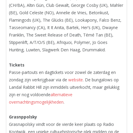
(CH/BA), Altın Gün, Club Gewalt, George Cosby (UK), Mahler
(BE), Gold Celeste (NO), Annelie de Vries, Betonkust,
Flamingods (UK), The Glücks (BE), Lookapony, Falco Benz,
Tasseomancy (CA), It It Anita, Bartek, Her’s (UK), Dwayne
Franklin, The Sweet Release of Death, Témé Tan (BE),
Stippenlift, A/T/O/S (BE), Afriquoi, Polymer, Jo Goes
Hunting, Luwten, Slagwerk Den Haag, Drummakid
.
Tickets
Passe-partouts en dagtickets voor zowel de zaterdag en
zondag zijn verkrijgbaar via de
website
. De bungalows op
Landal Rabbit Hill zijn inmiddels uitverkocht, maar gelukkig
zijn er nog voldoende
alternatieve
overnachtingsmogelijkheden
.
Grasnppolsky
Grasnapolsky vindt voor de vierde keer plaats op Radio
Kootwijk, een unieke cultuurhistorische plek midden op de