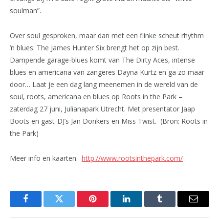
soulman”.
Over soul gesproken, maar dan met een flinke scheut rhythm
’n blues: The James Hunter Six brengt het op zijn best.
Dampende garage-blues komt van The Dirty Aces, intense
blues en americana van zangeres Dayna Kurtz en ga zo maar
door… Laat je een dag lang meenemen in de wereld van de
soul, roots, americana en blues op Roots in the Park –
zaterdag 27 juni, Julianapark Utrecht. Met presentator Jaap
Boots en gast-DJ’s Jan Donkers en Miss Twist. (Bron: Roots in
the Park)
Meer info en kaarten:
http://www.rootsinthepark.com/
Facebook
Twitter
Pinterest
LinkedIn
Tumblr
Email