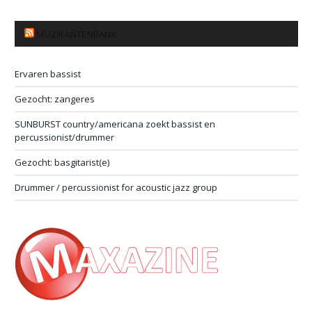
MUZIKANTENBANK
Ervaren bassist
Gezocht: zangeres
SUNBURST country/americana zoekt bassist en
percussionist/drummer
Gezocht: basgitarist(e)
Drummer / percussionist for acoustic jazz group