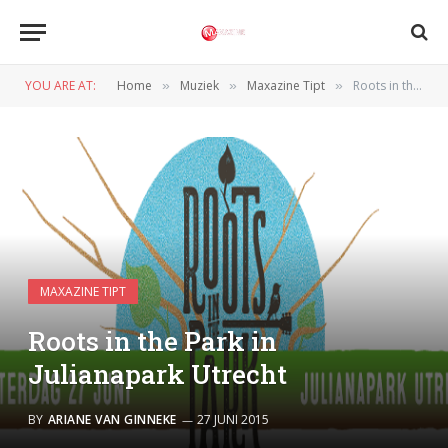
YOU ARE AT:
Home
Muziek
Maxazine Tipt
Roots in the Park in Julianapark Utrecht
»
»
»
MAXAZINE TIPT
Roots in the Park in
Julianapark Utrecht
BY
ARIANE VAN GINNEKE
27 JUNI 2015