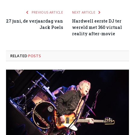
PREVIOUS ARTICLE
NEXT ARTICLE
27 juni, de verjaardag van
Hardwell eerste DJ ter
Jack Poels
wereld met 360 virtual
reality after-movie
RELATED
POSTS