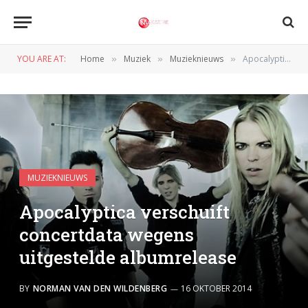
YOU ARE AT:
Home
Muziek
Muzieknieuws
Apocalyptica verschuift concertdata wegens uitgestelde albumrelease
»
»
»
MUZIEKNIEUWS
Apocalyptica verschuift
concertdata wegens
uitgestelde albumrelease
BY
NORMAN VAN DEN WILDENBERG
16 OKTOBER 2014