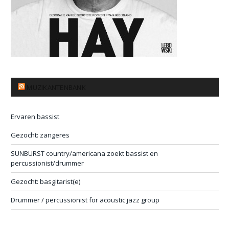
MUZIKANTENBANK
Ervaren bassist
Gezocht: zangeres
SUNBURST country/americana zoekt bassist en
percussionist/drummer
Gezocht: basgitarist(e)
Drummer / percussionist for acoustic jazz group