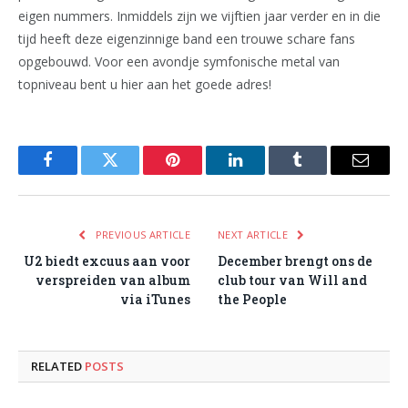
eigen nummers. Inmiddels zijn we vijftien jaar verder en in die
tijd heeft deze eigenzinnige band een trouwe schare fans
opgebouwd. Voor een avondje symfonische metal van
topniveau bent u hier aan het goede adres!
Facebook
Twitter
Pinterest
LinkedIn
Tumblr
Email
PREVIOUS ARTICLE
NEXT ARTICLE
U2 biedt excuus aan voor
December brengt ons de
verspreiden van album
club tour van Will and
via iTunes
the People
RELATED
POSTS