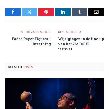
Facebook
Twitter
Pinterest
LinkedIn
Tumblr
Email
PREVIOUS ARTICLE
NEXT ARTICLE
Faded Paper Figures –
Wijzigingen in de line-up
Breathing
van het 26e DOUR
festival
RELATED
POSTS