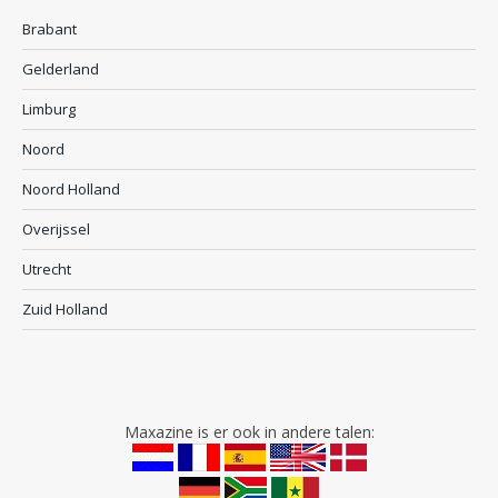
Brabant
Gelderland
Limburg
Noord
Noord Holland
Overijssel
Utrecht
Zuid Holland
Maxazine is er ook in andere talen: