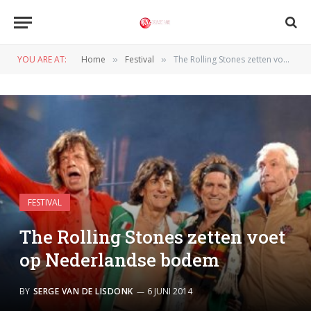
YOU ARE AT:
Home
Festival
The Rolling Stones zetten voet op Nederlandse bodem
»
»
FESTIVAL
The Rolling Stones zetten voet
op Nederlandse bodem
BY
SERGE VAN DE LISDONK
6 JUNI 2014