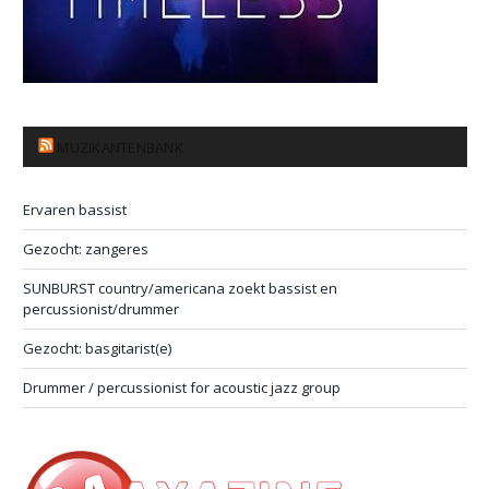
MUZIKANTENBANK
Ervaren bassist
Gezocht: zangeres
SUNBURST country/americana zoekt bassist en
percussionist/drummer
Gezocht: basgitarist(e)
Drummer / percussionist for acoustic jazz group