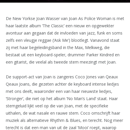
De New Yorkse Joan Wasser van Joan As Police Woman is met
haar laatste album ‘The Classic’ een nieuw en opgewekter
avontuur aan gegaan dat de invloeden van jazz, funk en soms
zelfs een vleugje reggae (‘Ask Me’) blootlegt. Vanavond staat
zij met haar begeleidingsband in the Max, Melkweg, die
bestaat uit een keyboard-speler, drummer Parker Kindred en
een gitarist, die veelal als tweede stem meezingt met Joan.
De support-act van Joan is zangeres Coco Jones van Qeaux
Qeaux Joans, die gezeten achter de keyboard intense liedjes
met ons deelt, waaronder een van haar nieuwste liedjes,
‘Stronger’, die niet op het album ‘No Man’s Land’ staat. Haar
stemgeluid lijkt veel op die van Joan, met de specifieke
uithalen, de wat nasale en rauwe stem. Coco omschrijft haar
muziek als alternatieve Rhythm & Blues, en terecht. Nog meer
terecht is dat een man van uit de zaal ‘Mooi’ roept, waarop