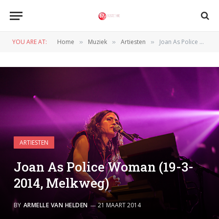
YOU ARE AT:
Home
Muziek
Artiesten
Joan As Police Woman (19-3-2014, Melkweg)
»
»
»
ARTIESTEN
Joan As Police Woman (19-3-
2014, Melkweg)
BY
ARMELLE VAN HELDEN
21 MAART 2014