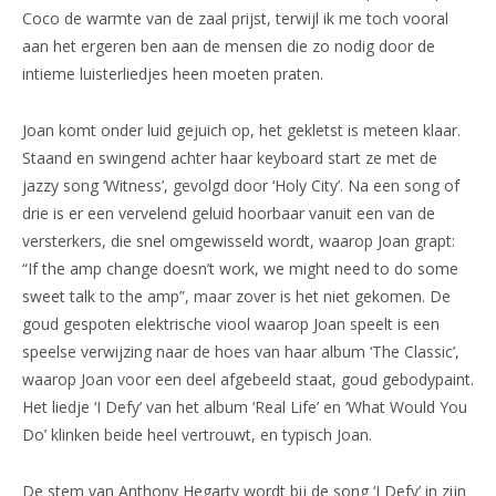
Coco de warmte van de zaal prijst, terwijl ik me toch vooral
aan het ergeren ben aan de mensen die zo nodig door de
intieme luisterliedjes heen moeten praten.
Joan komt onder luid gejuich op, het gekletst is meteen klaar.
Staand en swingend achter haar keyboard start ze met de
jazzy song ‘Witness’, gevolgd door ‘Holy City’. Na een song of
drie is er een vervelend geluid hoorbaar vanuit een van de
versterkers, die snel omgewisseld wordt, waarop Joan grapt:
“If the amp change doesn’t work, we might need to do some
sweet talk to the amp”, maar zover is het niet gekomen. De
goud gespoten elektrische viool waarop Joan speelt is een
speelse verwijzing naar de hoes van haar album ‘The Classic’,
waarop Joan voor een deel afgebeeld staat, goud gebodypaint.
Het liedje ‘I Defy’ van het album ‘Real Life’ en ‘What Would You
Do’ klinken beide heel vertrouwt, en typisch Joan.
De stem van Anthony Hegarty wordt bij de song ‘I Defy’ in zijn