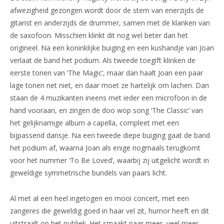
afwezigheid gezongen wordt door de stem van enerzijds de
gitarist en anderzijds de drummer, samen met de klanken van
de saxofoon. Misschien klinkt dit nog wel beter dan het
origineel. Na een koninklijke buiging en een kushandje van Joan
verlaat de band het podium. Als tweede toegift klinken de
eerste tonen van ‘The Magic’, maar dan haalt Joan een paar
lage tonen net niet, en daar moet ze hartelijk om lachen. Dan
staan de 4 muzikanten ineens met ieder een microfoon in de
hand vooraan, en zingen de doo wop song ‘The Classic’ van
het gelijknamige album a capella, compleet met een
bijpassend dansje. Na een tweede diepe buiging gaat de band
het podium af, waarna Joan als enige nogmaals terugkomt
voor het nummer ‘To Be Loved’, waarbij zij uitgelicht wordt in
geweldige symmetrische bundels van paars licht.
Al met al een heel ingetogen en mooi concert, met een
zangeres die geweldig goed in haar vel zit, humor heeft en dit
uitstraalt op het publiek. Het smaakt naar meer, veel meer.