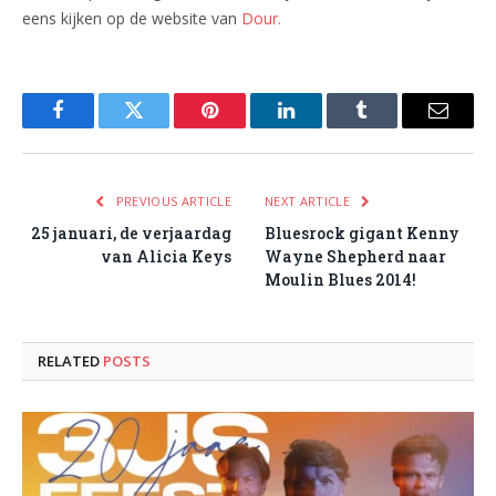
eens kijken op de website van
Dour.
Facebook
Twitter
Pinterest
LinkedIn
Tumblr
Email
PREVIOUS ARTICLE
NEXT ARTICLE
25 januari, de verjaardag
Bluesrock gigant Kenny
van Alicia Keys
Wayne Shepherd naar
Moulin Blues 2014!
RELATED
POSTS