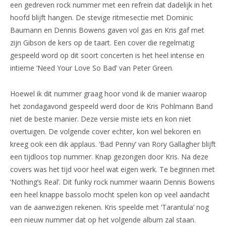
een gedreven rock nummer met een refrein dat dadelijk in het
hoofd blijft hangen. De stevige ritmesectie met Dominic
Baumann en Dennis Bowens gaven vol gas en Kris gaf met
zijn Gibson de kers op de taart. Een cover die regelmatig
gespeeld word op dit soort concerten is het heel intense en
intieme ‘Need Your Love So Bad’ van Peter Green.
Hoewel ik dit nummer graag hoor vond ik de manier waarop
het zondagavond gespeeld werd door de Kris Pohlmann Band
niet de beste manier. Deze versie miste iets en kon niet
overtuigen. De volgende cover echter, kon wel bekoren en
kreeg ook een dik applaus. ‘Bad Penny’ van Rory Gallagher blijft
een tijdloos top nummer. Knap gezongen door Kris. Na deze
covers was het tijd voor heel wat eigen werk. Te beginnen met
‘Nothing’s Real’. Dit funky rock nummer waarin Dennis Bowens
een heel knappe bassolo mocht spelen kon op veel aandacht
van de aanwezigen rekenen. Kris speelde met ‘Tarantula’ nog
een nieuw nummer dat op het volgende album zal staan.