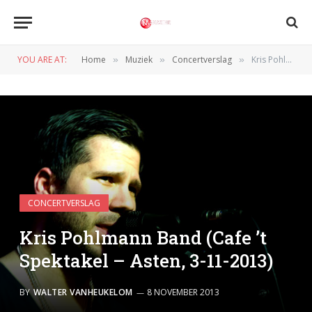
YOU ARE AT:
Home
Muziek
Concertverslag
Kris Pohlmann Band (Cafe ’t Spektakel – Asten, 3-11-2013)
»
»
»
CONCERTVERSLAG
Kris Pohlmann Band (Cafe ’t
Spektakel – Asten, 3-11-2013)
BY
WALTER VANHEUKELOM
8 NOVEMBER 2013