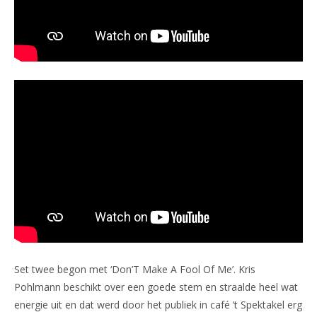
Set twee begon met ‘Don’T Make A Fool Of Me’. Kris
Pohlmann beschikt over een goede stem en straalde heel wat
energie uit en dat werd door het publiek in café ’t Spektakel erg