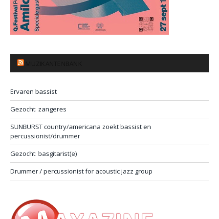
MUZIKANTENBANK
Ervaren bassist
Gezocht: zangeres
SUNBURST country/americana zoekt bassist en
percussionist/drummer
Gezocht: basgitarist(e)
Drummer / percussionist for acoustic jazz group