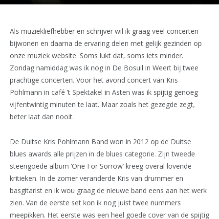
Als muziekliefhebber en schrijver wil ik graag veel concerten
bijwonen en daarna de ervaring delen met gelijk gezinden op
onze muziek website. Soms lukt dat, soms iets minder.
Zondag namiddag was ik nog in De Bosuil in Weert bij twee
prachtige concerten. Voor het avond concert van Kris
Pohlmann in café ’t Spektakel in Asten was ik spijtig genoeg
vijfentwintig minuten te laat. Maar zoals het gezegde zegt,
beter laat dan nooit.
De Duitse Kris Pohlmann Band won in 2012 op de Duitse
blues awards alle prijzen in de blues categorie. Zijn tweede
steengoede album ‘One For Sorrow’ kreeg overal lovende
kritieken. In de zomer veranderde Kris van drummer en
basgitarist en ik wou graag de nieuwe band eens aan het werk
zien. Van de eerste set kon ik nog juist twee nummers
meepikken. Het eerste was een heel goede cover van de spijtig