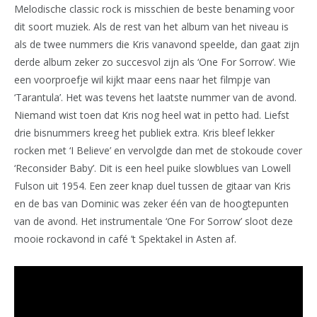
Melodische classic rock is misschien de beste benaming voor
dit soort muziek. Als de rest van het album van het niveau is
als de twee nummers die Kris vanavond speelde, dan gaat zijn
derde album zeker zo succesvol zijn als ‘One For Sorrow’. Wie
een voorproefje wil kijkt maar eens naar het filmpje van
‘Tarantula’. Het was tevens het laatste nummer van de avond.
Niemand wist toen dat Kris nog heel wat in petto had. Liefst
drie bisnummers kreeg het publiek extra. Kris bleef lekker
rocken met ‘I Believe’ en vervolgde dan met de stokoude cover
‘Reconsider Baby’. Dit is een heel puike slowblues van Lowell
Fulson uit 1954. Een zeer knap duel tussen de gitaar van Kris
en de bas van Dominic was zeker één van de hoogtepunten
van de avond. Het instrumentale ‘One For Sorrow’ sloot deze
mooie rockavond in café ’t Spektakel in Asten af.