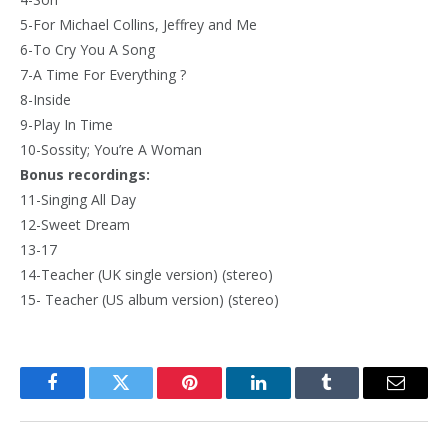
5-For Michael Collins, Jeffrey and Me
6-To Cry You A Song
7-A Time For Everything ?
8-Inside
9-Play In Time
10-Sossity; You’re A Woman
Bonus recordings:
11-Singing All Day
12-Sweet Dream
13-17
14-Teacher (UK single version) (stereo)
15- Teacher (US album version) (stereo)
Facebook
Twitter
Pinterest
LinkedIn
Tumblr
Email