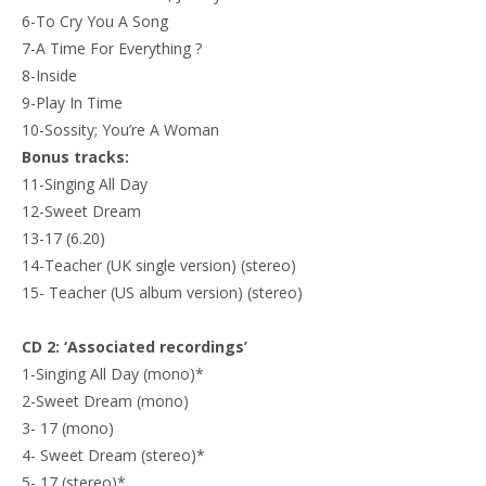
6-To Cry You A Song
7-A Time For Everything ?
8-Inside
9-Play In Time
10-Sossity; You’re A Woman
Bonus tracks:
11-Singing All Day
12-Sweet Dream
13-17 (6.20)
14-Teacher (UK single version) (stereo)
15- Teacher (US album version) (stereo)
CD 2: ‘Associated recordings’
1-Singing All Day (mono)*
2-Sweet Dream (mono)
3- 17 (mono)
4- Sweet Dream (stereo)*
5- 17 (stereo)*