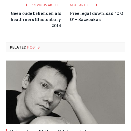
PREVIOUS ARTICLE
NEXT ARTICLE
Geen oude bekenden als
Free legal download: ‘O O
headliners Glastonbury
O’ – Bazzookas
2014
RELATED
POSTS