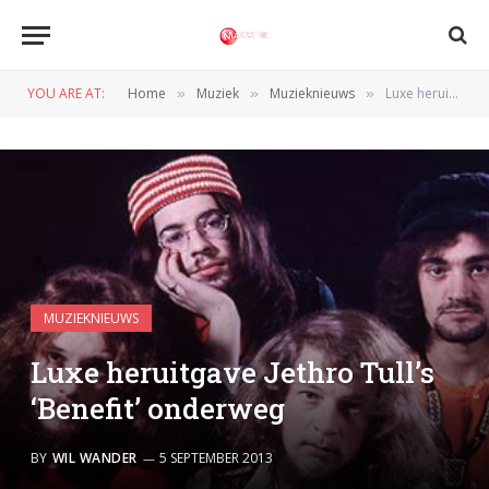
YOU ARE AT:
Home
Muziek
Muzieknieuws
Luxe heruitgave Jethro Tull’s ‘Benefit’ onderweg
»
»
»
MUZIEKNIEUWS
Luxe heruitgave Jethro Tull’s
‘Benefit’ onderweg
BY
WIL WANDER
5 SEPTEMBER 2013