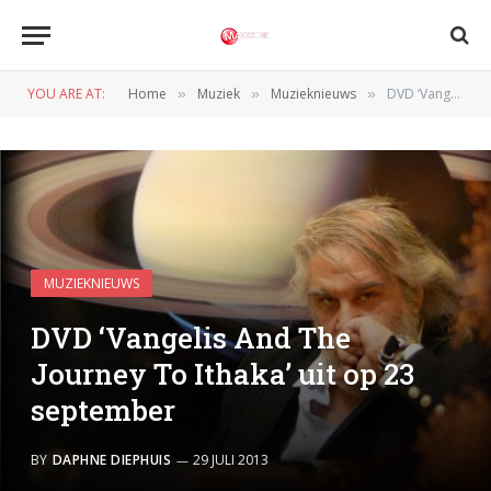
YOU ARE AT:
Home
Muziek
Muzieknieuws
DVD ‘Vangelis And The Journey To Ithaka’ uit op 23 september
»
»
»
MUZIEKNIEUWS
DVD ‘Vangelis And The
Journey To Ithaka’ uit op 23
september
BY
DAPHNE DIEPHUIS
29 JULI 2013