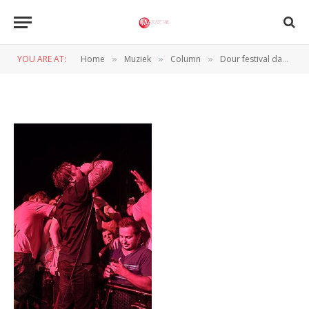
SR4A3545
YOU ARE AT:
Home
Muziek
Column
Dour festival dag 3 (Dour – Belgie, 18 t/m 21-7-2013)
»
»
»
BY
ARMELLE VAN HELDEN
23 JULI 2013