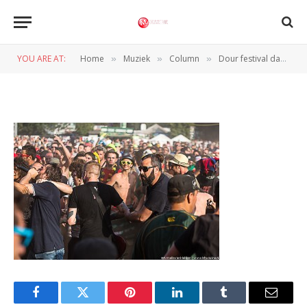
SR4A3281
YOU ARE AT:
Home
Muziek
Column
Dour festival dag 3 (Dour – Belgie, 18 t/m 21-7-2013)
»
»
»
BY
ARMELLE VAN HELDEN
23 JULI 2013
Facebook
Twitter
Pinterest
LinkedIn
Tumblr
Email