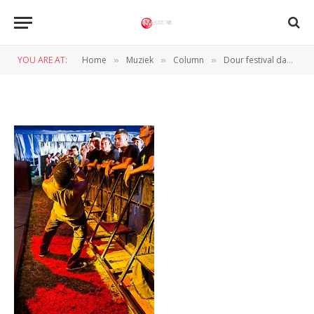
SR4A2913
YOU ARE AT:
Home
Muziek
Column
Dour festival dag 3 (Dour – Belgie, 18 t/m 21-7-2013)
»
»
»
BY
ARMELLE VAN HELDEN
22 JULI 2013