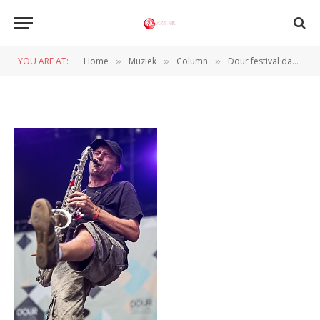
SR4A2801
YOU ARE AT:
Home
Muziek
Column
Dour festival dag 3 (Dour – Belgie, 18 t/m 21-7-2013)
»
»
»
BY
ARMELLE VAN HELDEN
22 JULI 2013