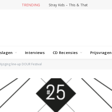
TRENDING
Stray Kids – This & That
rslagen
Interviews
CD Recensies
Prijsvragen
ijziging line-up DOUR Festival