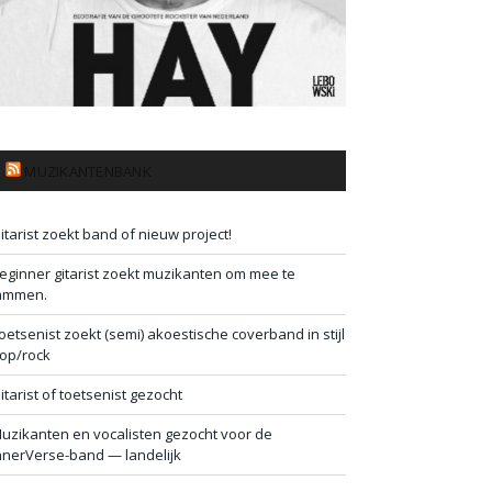
MUZIKANTENBANK
itarist zoekt band of nieuw project!
eginner gitarist zoekt muzikanten om mee te
ammen.
oetsenist zoekt (semi) akoestische coverband in stijl
op/rock
itarist of toetsenist gezocht
uzikanten en vocalisten gezocht voor de
nnerVerse-band — landelijk