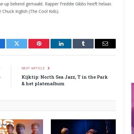
 line-up bekend gemaakt. Rapper Freddie Gibbs heeft helaas
Chuck Inglish (The Cool Kids).
cebook
Twitter
Pinterest
LinkedIn
Tumblr
Email
E
NEXT ARTICLE
e
Kijktip: North Sea Jazz, T in the Park
& het platenalbum