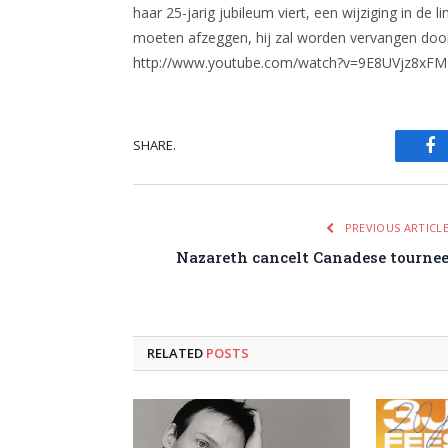
haar 25-jarig jubileum viert, een wijziging in de
moeten afzeggen, hij zal worden vervangen door 
http://www.youtube.com/watch?v=9E8UVjz8xFM
SHARE.
Fa
PREVIOUS ARTICL
Nazareth cancelt Canadese tourne
RELATED
POSTS