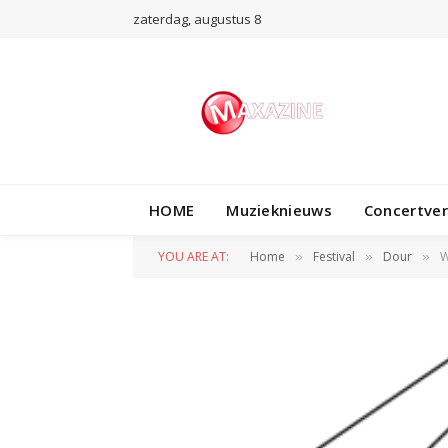
zaterdag, augustus 8
HOME
Muzieknieuws
Concertve
YOU ARE AT:
Home
Festival
Dour
W
»
»
»