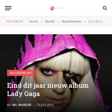
YOU ARE AT:
Home
Muziek
Muzieknieuws
Eind dit jaar nieuw album Lady Gaga
»
»
»
MUZIEKNIEUWS
Eind dit jaar nieuw album
Lady Gaga
BY
WIL WANDER
13 JULI 2013