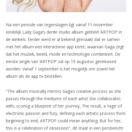
Na een periode van tegenslagen ligt vanaf 11 november
eindelijk Lady Gaga’s derde studio album getiteld ‘ARTPOP’ in
de winkels. Eerder werd er al bekend gemaakt dat er samen
met het album een interactieve app komt, waarvan Gaga zegt
dat het muziek, beeld, mode en technologie combineert. De
eerste single van ‘ARTPOP’ zal op 19 augustus gereleased
worden. Vanaf 1 september is het mogelijk om zowel het
album als de app te bestellen.
“The album musically mirrors Gaga’s creative process as she
passes through the mediums of each artist she collaborates
with, scoring a blueprint of her journey, The result, a ‘rage’ of
electronic passion and fury, defining each artistic process from
beginning to end, ARTPOP could mean anything. But for her,
this is a celebration of obsession”, dit staat in een persbericht