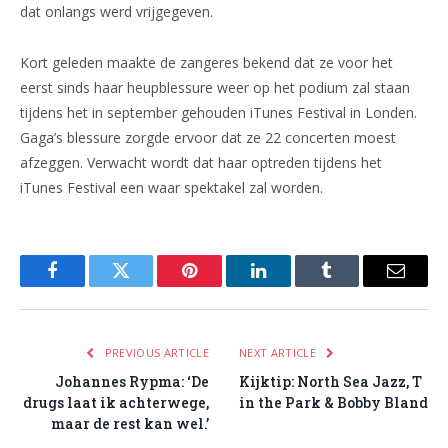
dat onlangs werd vrijgegeven.
Kort geleden maakte de zangeres bekend dat ze voor het
eerst sinds haar heupblessure weer op het podium zal staan
tijdens het in september gehouden iTunes Festival in Londen.
Gaga’s blessure zorgde ervoor dat ze 22 concerten moest
afzeggen. Verwacht wordt dat haar optreden tijdens het
iTunes Festival een waar spektakel zal worden.
Facebook
Twitter
Pinterest
LinkedIn
Tumblr
Email
PREVIOUS ARTICLE
NEXT ARTICLE
Johannes Rypma: ‘De
Kijktip: North Sea Jazz, T
drugs laat ik achterwege,
in the Park & Bobby Bland
maar de rest kan wel.’