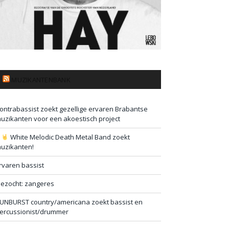
MUZIKANTENBANK
ontrabassist zoekt gezellige ervaren Brabantse
uzikanten voor een akoestisch project
#
White Melodic Death Metal Band zoekt
uzikanten!
rvaren bassist
ezocht: zangeres
UNBURST country/americana zoekt bassist en
ercussionist/drummer