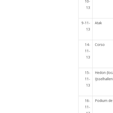
10-
13
9-11-
Atak
13
14-
Corso
11-
13
15-
Hedon (loca
11-
IJsselhallen
13
16-
Podium de 
11-