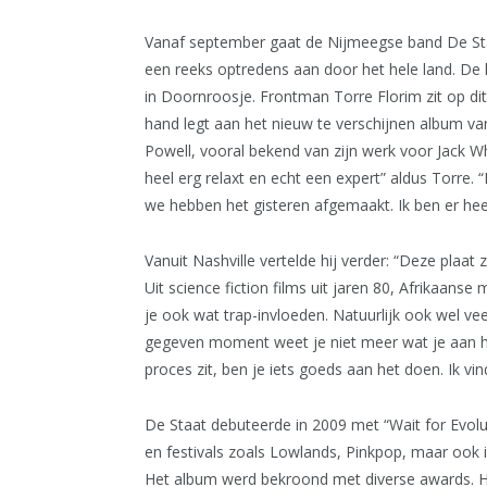
Vanaf september gaat de Nijmeegse band De Staa
een reeks optredens aan door het hele land. De 
in Doornroosje. Frontman Torre Florim zit op dit
hand legt aan het nieuw te verschijnen album 
Powell, vooral bekend van zijn werk voor Jack Wh
heel erg relaxt en echt een expert” aldus Torre.
we hebben het gisteren afgemaakt. Ik ben er heel
Vanuit Nashville vertelde hij verder: “Deze plaat zi
Uit science fiction films uit jaren 80, Afrikaanse
je ook wat trap-invloeden. Natuurlijk ook wel veel
gegeven moment weet je niet meer wat je aan he
proces zit, ben je iets goeds aan het doen. Ik vin
De Staat debuteerde in 2009 met “Wait for Evolut
en festivals zoals Lowlands, Pinkpop, maar ook in
Het album werd bekroond met diverse awards. H