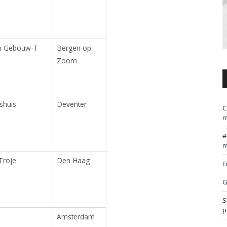
m Gebouw-T
Bergen op
Zoom
shuis
Deventer
C
m
m
Troje
Den Haag
E
G
S
p
Amsterdam