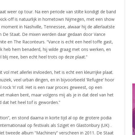
t weer op tour. Na een periode van stilte kondigt de band
kick-off is natuurlijk in hometown Nijmegen, met een show
 moment in Nashville, Tennessee, alwaar hij de allerlaatste
van De Staat. De mixen werden daar gedaan door Vance
ite en The Raconteurs. “Vance is echt een heel toffe gast,
 “Ik heb hem benaderd, hij wilde graag met ons werken, en
 blij mee, ben echt heel trots op deze plaat.”
t vol met allerlei invloeden, het is echt een kleurrijke plaat.
 muziek, veel urban dingen, en in bijvoorbeeld ‘Refugee’ hoor
 rock ‘n’ roll. Het is een raar proces geweest, op een
t maken bent, maar volgens mij als je in dat deel van het
d dat het heel tof is geworden.”
ion”, en stond daarna in korte tijd al op de grotere podia
ternationaal op festivals als Sziget en Glastonbury (UK) .
et tweede album “Machinery” verscheen in 2011. De Staat