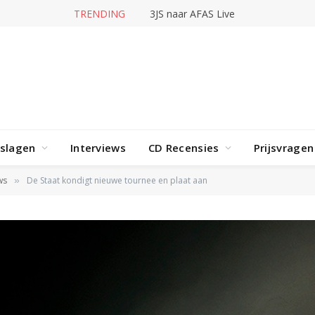
TRENDING
3JS naar AFAS Live
rslagen
Interviews
CD Recensies
Prijsvragen
ws
De Staat kondigt nieuwe tournee en plaat aan
»