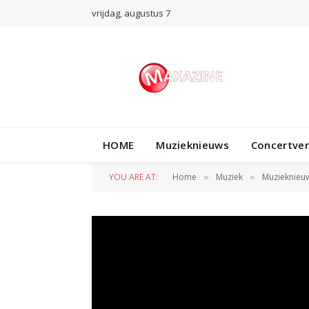
vrijdag, augustus 7
HOME
Muzieknieuws
Concertve
YOU ARE AT:
Home
Muziek
Muzieknieu
»
»