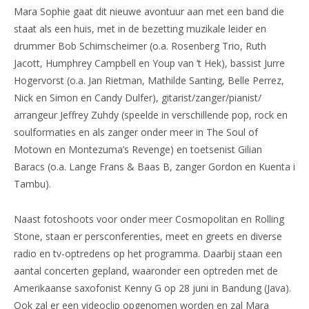
Mara Sophie gaat dit nieuwe avontuur aan met een band die
staat als een huis, met in de bezetting muzikale leider en
drummer Bob Schimscheimer (o.a. Rosenberg Trio, Ruth
Jacott, Humphrey Campbell en Youp van ’t Hek), bassist Jurre
Hogervorst (o.a. Jan Rietman, Mathilde Santing, Belle Perrez,
Nick en Simon en Candy Dulfer), gitarist/zanger/pianist/
arrangeur Jeffrey Zuhdy (speelde in verschillende pop, rock en
soulformaties en als zanger onder meer in The Soul of
Motown en Montezuma’s Revenge) en toetsenist Gilian
Baracs (o.a. Lange Frans & Baas B, zanger Gordon en Kuenta i
Tambu).
Naast fotoshoots voor onder meer Cosmopolitan en Rolling
Stone, staan er persconferenties, meet en greets en diverse
radio en tv-optredens op het programma. Daarbij staan een
aantal concerten gepland, waaronder een optreden met de
Amerikaanse saxofonist Kenny G op 28 juni in Bandung (Java).
Ook zal er een videoclip opgenomen worden en zal Mara