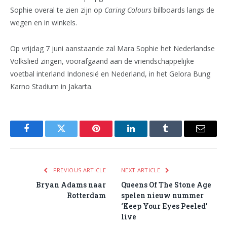
Sophie overal te zien zijn op
Caring Colours
billboards langs de
wegen en in winkels.
Op vrijdag 7 juni aanstaande zal Mara Sophie het Nederlandse
Volkslied zingen, voorafgaand aan de vriendschappelijke
voetbal interland Indonesië en Nederland, in het Gelora Bung
Karno Stadium in Jakarta.
Facebook
Twitter
Pinterest
LinkedIn
Tumblr
Email
PREVIOUS ARTICLE
NEXT ARTICLE
Bryan Adams naar
Queens Of The Stone Age
Rotterdam
spelen nieuw nummer
‘Keep Your Eyes Peeled’
live