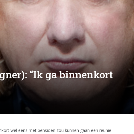
ner): “Ik ga binnenkort
enkort wel eens met pensioen zou kunnen gaan een reünie