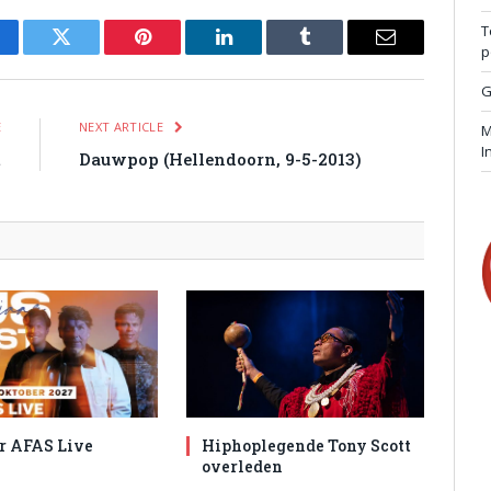
T
p
cebook
Twitter
Pinterest
LinkedIn
Tumblr
Email
G
E
NEXT ARTICLE
M
I
t
Dauwpop (Hellendoorn, 9-5-2013)
r AFAS Live
Hiphoplegende Tony Scott
overleden