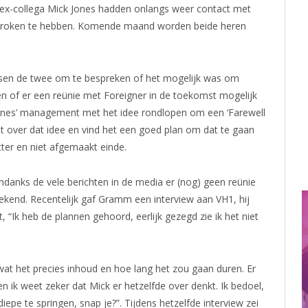
ex-collega Mick Jones hadden onlangs weer contact met
esproken te hebben. Komende maand worden beide heren
ssen de twee om te bespreken of het mogelijk was om
en of er een reünie met Foreigner in de toekomst mogelijk
Jones’ management met het idee rondlopen om een ‘Farewell
t over dat idee en vind het een goed plan om dat te gaan
tter en niet afgemaakt einde.
danks de vele berichten in de media er (nog) geen reünie
ekend. Recentelijk gaf Gramm een interview aan VH1, hij
, “Ik heb de plannen gehoord, eerlijk gezegd zie ik het niet
wat het precies inhoud en hoe lang het zou gaan duren. Er
en ik weet zeker dat Mick er hetzelfde over denkt. Ik bedoel,
diepe te springen, snap je?”. Tijdens hetzelfde interview zei