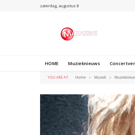
zaterdag, augustus 8
HOME
Muzieknieuws
Concertve
YOU ARE AT:
Home
Muziek
Muzieknieu
»
»