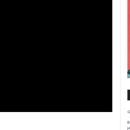
G
B
j