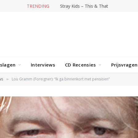
TRENDING
Stray Kids – This & That
rslagen
Interviews
CD Recensies
Prijsvragen
ws
Lou Gramm (Foreigner): “Ik ga binnenkort met pensioen”
»