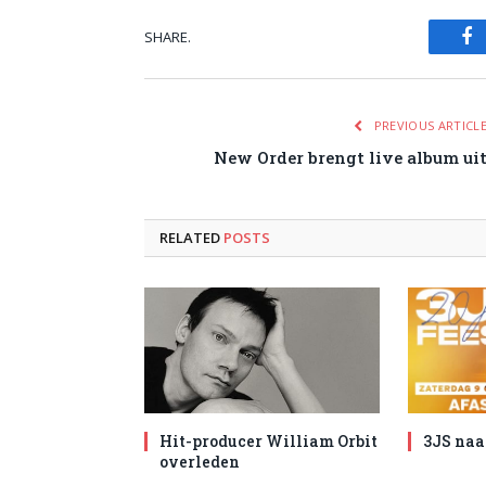
SHARE.
Fa
PREVIOUS ARTICL
New Order brengt live album ui
RELATED
POSTS
Hit-producer William Orbit
3JS naa
overleden