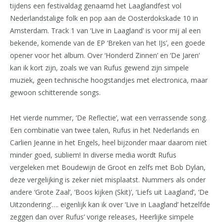
tijdens een festivaldag genaamd het Laaglandfest vol
Nederlandstalige folk en pop aan de Oosterdokskade 10 in
Amsterdam. Track 1 van ‘Live in Laagland’ is voor mij al een
bekende, komende van de EP ‘Breken van het IJs’, een goede
opener voor het album. Over ‘Honderd Zinnen’ en ‘De Jaren’
kan ik kort zijn, zoals we van Rufus gewend zijn simpele
muziek, geen technische hoogstandjes met electronica, maar
gewoon schitterende songs.
Het vierde nummer, ‘De Reflectie’, wat een verrassende song.
Een combinatie van twee talen, Rufus in het Nederlands en
Carlien Jeanne in het Engels, heel bijzonder maar daarom niet
minder goed, subliem! In diverse media wordt Rufus
vergeleken met Boudewijn de Groot en zelfs met Bob Dylan,
deze vergelijking is zeker niet misplaatst. Nummers als onder
andere ‘Grote Zaal’, ‘Boos kijken (Skit)’, ‘Liefs uit Laagland’, ‘De
Uitzondering’…. eigenlijk kan ik over ‘Live in Laagland’ hetzelfde
zeggen dan over Rufus’ vorige releases, Heerlijke simpele