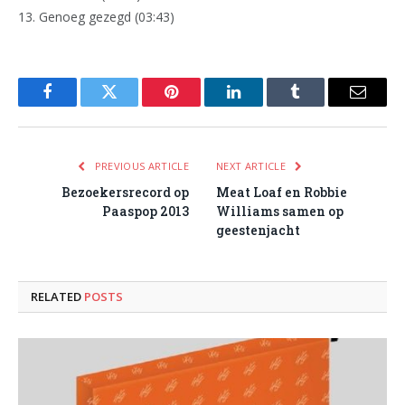
13. Genoeg gezegd (03:43)
Facebook
Twitter
Pinterest
LinkedIn
Tumblr
Email
PREVIOUS ARTICLE
NEXT ARTICLE
Bezoekersrecord op
Meat Loaf en Robbie
Paaspop 2013
Williams samen op
geestenjacht
RELATED
POSTS