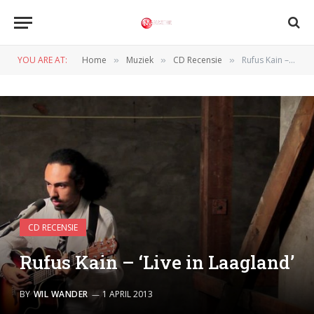
YOU ARE AT:
Home
Muziek
CD Recensie
Rufus Kain – ‘Live in Laagland’
»
»
»
CD RECENSIE
Rufus Kain – ‘Live in Laagland’
BY
WIL WANDER
1 APRIL 2013