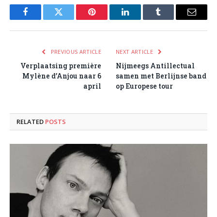
Facebook
Twitter
Pinterest
LinkedIn
Tumblr
Email
PREVIOUS ARTICLE
NEXT ARTICLE
Verplaatsing première
Nijmeegs Antillectual
Mylène d’Anjou naar 6
samen met Berlijnse band
april
op Europese tour
RELATED
POSTS