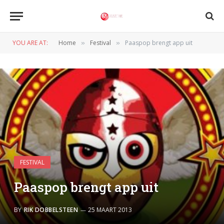
YOU ARE AT:
Home
Festival
Paaspop brengt app uit
»
»
FESTIVAL
Paaspop brengt app uit
BY
RIK DOBBELSTEEN
25 MAART 2013