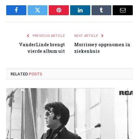
Facebook
Twitter
Pinterest
LinkedIn
Tumblr
Email
PREVIOUS ARTICLE
NEXT ARTICLE
VanderLinde brengt
Morrissey opgenomen in
vierde album uit
ziekenhuis
RELATED
POSTS