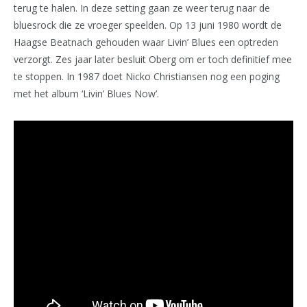
terug te halen. In deze setting gaan ze weer terug naar de
bluesrock die ze vroeger speelden. Op 13 juni 1980 wordt de
Haagse Beatnach gehouden waar Livin’ Blues een optreden
verzorgt. Zes jaar later besluit Oberg om er toch definitief mee
te stoppen. In 1987 doet Nicko Christiansen nog een poging
met het album ‘Livin’ Blues Now’.