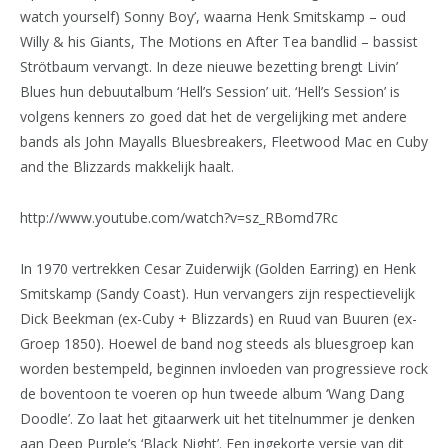
watch yourself) Sonny Boy’, waarna Henk Smitskamp – oud
Willy & his Giants, The Motions en After Tea bandlid – bassist
Strötbaum vervangt. In deze nieuwe bezetting brengt Livin’
Blues hun debuutalbum ‘Hell’s Session’ uit. ‘Hell’s Session’ is
volgens kenners zo goed dat het de vergelijking met andere
bands als John Mayalls Bluesbreakers, Fleetwood Mac en Cuby
and the Blizzards makkelijk haalt.
http://www.youtube.com/watch?v=sz_RBomd7Rc
In 1970 vertrekken Cesar Zuiderwijk (Golden Earring) en Henk
Smitskamp (Sandy Coast). Hun vervangers zijn respectievelijk
Dick Beekman (ex-Cuby + Blizzards) en Ruud van Buuren (ex-
Groep 1850). Hoewel de band nog steeds als bluesgroep kan
worden bestempeld, beginnen invloeden van progressieve rock
de boventoon te voeren op hun tweede album ‘Wang Dang
Doodle’. Zo laat het gitaarwerk uit het titelnummer je denken
aan Deep Purple’s ‘Black Night’. Een ingekorte versie van dit