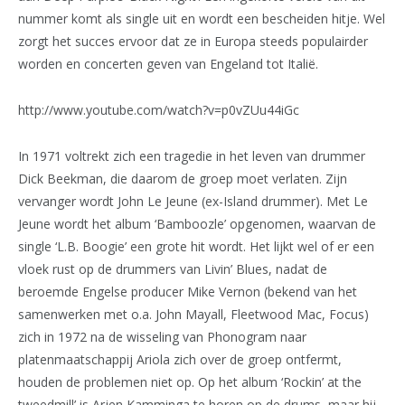
nummer komt als single uit en wordt een bescheiden hitje. Wel
zorgt het succes ervoor dat ze in Europa steeds populairder
worden en concerten geven van Engeland tot Italië.
http://www.youtube.com/watch?v=p0vZUu44iGc
In 1971 voltrekt zich een tragedie in het leven van drummer
Dick Beekman, die daarom de groep moet verlaten. Zijn
vervanger wordt John Le Jeune (ex-Island drummer). Met Le
Jeune wordt het album ‘Bamboozle’ opgenomen, waarvan de
single ‘L.B. Boogie’ een grote hit wordt. Het lijkt wel of er een
vloek rust op de drummers van Livin’ Blues, nadat de
beroemde Engelse producer Mike Vernon (bekend van het
samenwerken met o.a. John Mayall, Fleetwood Mac, Focus)
zich in 1972 na de wisseling van Phonogram naar
platenmaatschappij Ariola zich over de groep ontfermt,
houden de problemen niet op. Op het album ‘Rockin’ at the
tweedmill’ is Arjen Kamminga te horen op de drums, maar hij