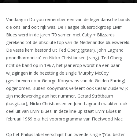
Vandaag in Do you remember een van de legendarische bands
die ons land ooit rijk was. De Haagse bluesrockgroep Livin’
Blues werd in de jaren ’70 samen met Cuby + Blizzards
gerekend tot de absolute top van de Nederlandse blueswereld.
De vaste kern bestond uit Ted Oberg (gitaar), John Lagrand
(mondharmonica) en Nicko Christiansen (zang). Ted Oberg
richt de band op in 1967, het jaar erop wordt na een paar
wijzigingen in de bezetting de single ‘Murphy McCoy’
(geschreven door George Kooymans van de Golden Earring)
opgenomen. Buiten Kooymans verleent ook Cesar Zuiderwijk
zijn medewerking aan het nummer, Gerard Strötbaum
(basgitaar), Nicko Christiansen en John Lagrand maakten ook
deel uit van Livin’ Blues. In deze line-up staat Livin’ Blues in
februari 1969 o.a. het voorprogramma van Fleetwood Mac.
Op het Philips label verschijnt hun tweede single ‘(You better