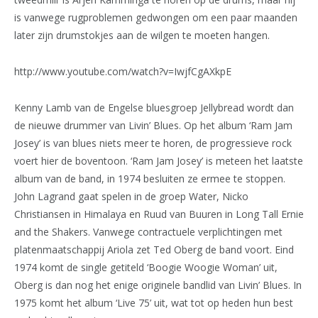
is vanwege rugproblemen gedwongen om een paar maanden
later zijn drumstokjes aan de wilgen te moeten hangen.
http://www.youtube.com/watch?v=IwjfCgAXkpE
Kenny Lamb van de Engelse bluesgroep Jellybread wordt dan
de nieuwe drummer van Livin’ Blues. Op het album ‘Ram Jam
Josey’ is van blues niets meer te horen, de progressieve rock
voert hier de boventoon. ‘Ram Jam Josey’ is meteen het laatste
album van de band, in 1974 besluiten ze ermee te stoppen.
John Lagrand gaat spelen in de groep Water, Nicko
Christiansen in Himalaya en Ruud van Buuren in Long Tall Ernie
and the Shakers. Vanwege contractuele verplichtingen met
platenmaatschappij Ariola zet Ted Oberg de band voort. Eind
1974 komt de single getiteld ‘Boogie Woogie Woman’ uit,
Oberg is dan nog het enige originele bandlid van Livin’ Blues. In
1975 komt het album ‘Live 75’ uit, wat tot op heden hun best