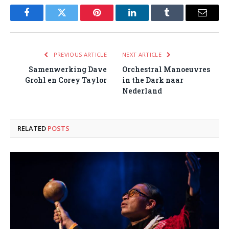
Facebook
Twitter
Pinterest
LinkedIn
Tumblr
Email
PREVIOUS ARTICLE
NEXT ARTICLE
Samenwerking Dave
Orchestral Manoeuvres
Grohl en Corey Taylor
in the Dark naar
Nederland
RELATED
POSTS