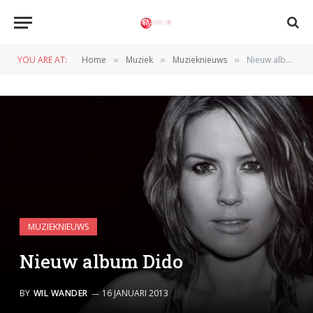
YOU ARE AT:
Home
Muziek
Muzieknieuws
Nieuw album Dido
»
»
»
MUZIEKNIEUWS
Nieuw album Dido
BY
WIL WANDER
16 JANUARI 2013