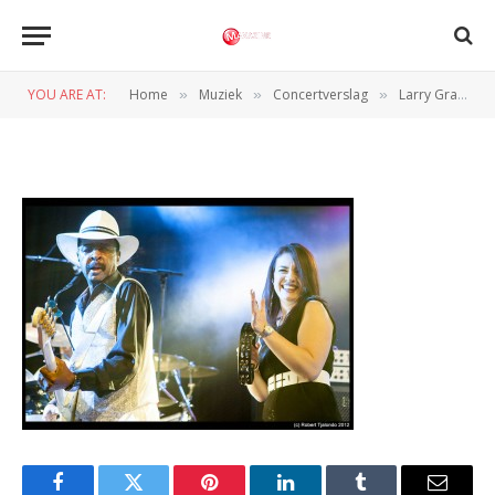
3 Larry Graham Foto; Robert
Tjalondo Copy
YOU ARE AT:
Home
Muziek
Concertverslag
Larry Graham & Graham Central Station (Effenaar, 7-11-2012)
»
»
»
BY
ROBERT TJALONDO
8 NOVEMBER 2012