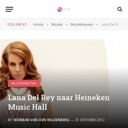
YOU ARE AT:
Home
Muziek
Muzieknieuws
Lana Del Rey naar Heineken Music Hall
»
»
»
MUZIEKNIEUWS
Lana Del Rey naar Heineken
Music Hall
BY
NORMAN VAN DEN WILDENBERG
31 OKTOBER 2012