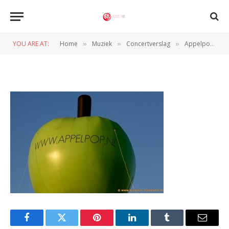
KRE 0185
YOU ARE AT:
Home
Muziek
Concertverslag
Appelpop (Tiel, 7/8-09-2012)
»
»
»
BY
REDACTIE
10 SEPTEMBER 2012
Facebook
Twitter
Pinterest
LinkedIn
Tumblr
Email