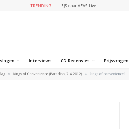
TRENDING
3JS naar AFAS Live
rslagen
Interviews
CD Recensies
Prijsvragen
nce1
lag
Kings of Convenience (Paradiso, 7-4-2012)
kings of convenience1
»
»