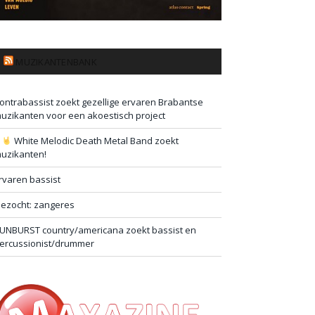
MUZIKANTENBANK
ontrabassist zoekt gezellige ervaren Brabantse
uzikanten voor een akoestisch project
#
White Melodic Death Metal Band zoekt
uzikanten!
rvaren bassist
ezocht: zangeres
UNBURST country/americana zoekt bassist en
ercussionist/drummer