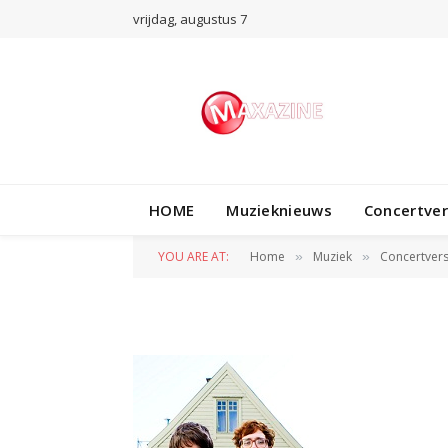
vrijdag, augustus 7
HOME
Muzieknieuws
Concertve
kings of convenie
YOU ARE AT:
Home
Muziek
Concertvers
»
»
BY
REDACTIE
8 APRIL 2012