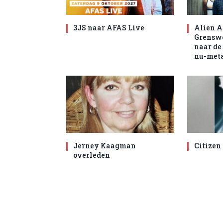
3JS naar AFAS Live
Alien A
Grenswe
naar de
nu-met
Jerney Kaagman
Citizen
overleden