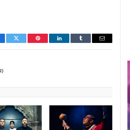
cebook
Twitter
Pinterest
LinkedIn
Tumblr
Email
2)