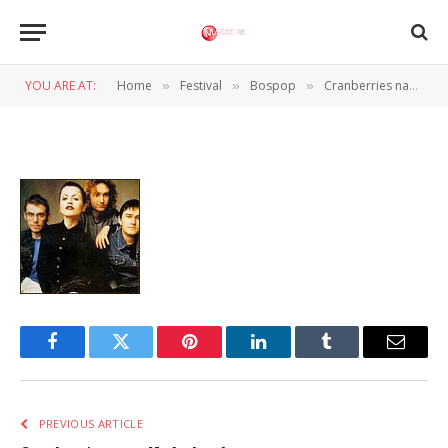
cranberries
YOU ARE AT:
Home
Festival
Bospop
Cranberries naar Nederland
»
»
»
BY
REDACTIE
27 MAART 2012
Facebook
Twitter
Pinterest
LinkedIn
Tumblr
Email
PREVIOUS ARTICLE