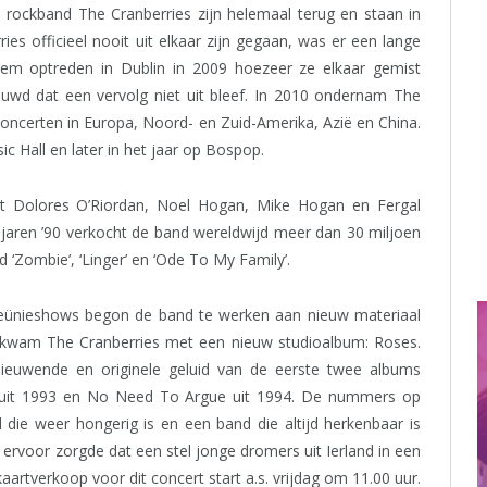
e rockband The Cranberries zijn helemaal terug en staan in
s officieel nooit uit elkaar zijn gegaan, was er een lange
tiem optreden in Dublin in 2009 hoezeer ze elkaar gemist
uwd dat een vervolg niet uit bleef. In 2010 ondernam The
concerten in Europa, Noord- en Zuid-Amerika, Azië en China.
c Hall en later in het jaar op Bospop.
uit Dolores O’Riordan, Noel Hogan, Mike Hogan en Fergal
e jaren ’90 verkocht de band wereldwijd meer dan 30 miljoen
 ‘Zombie’, ‘Linger’ en ‘Ode To My Family’.
 reünieshows begon de band te werken aan nieuw materiaal
 kwam The Cranberries met een nieuw studioalbum: Roses.
nieuwende en originele geluid van de eerste twee albums
? uit 1993 en No Need To Argue uit 1994. De nummers op
die weer hongerig is en een band die altijd herkenbaar is
ervoor zorgde dat een stel jonge dromers uit Ierland in een
kaartverkoop voor dit concert start a.s. vrijdag om 11.00 uur.